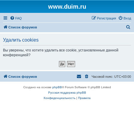
www.duim.ru
FAQ
Регистрация
Вход
П
Список форумов
о
Удалить cookies
и
с
Вы уверены, что хотите удалить все cookie, установленные данной
конференцией?
к
Список форумов
Часовой пояс:
UTC+03:00
Создано на основе
phpBB
® Forum Software © phpBB Limited
Русская поддержка phpBB
Конфиденциальность
|
Правила