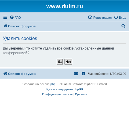
www.duim.ru
FAQ
Регистрация
Вход
П
Список форумов
о
Удалить cookies
и
с
Вы уверены, что хотите удалить все cookie, установленные данной
конференцией?
к
Список форумов
Часовой пояс:
UTC+03:00
Создано на основе
phpBB
® Forum Software © phpBB Limited
Русская поддержка phpBB
Конфиденциальность
|
Правила