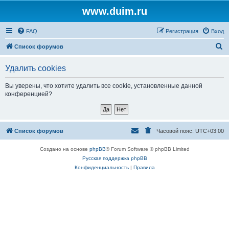
www.duim.ru
FAQ
Регистрация
Вход
П
Список форумов
о
Удалить cookies
и
с
Вы уверены, что хотите удалить все cookie, установленные данной
конференцией?
к
Список форумов
Часовой пояс:
UTC+03:00
Создано на основе
phpBB
® Forum Software © phpBB Limited
Русская поддержка phpBB
Конфиденциальность
|
Правила