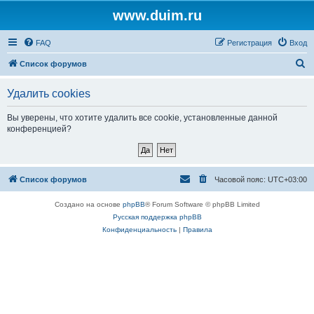
www.duim.ru
FAQ
Регистрация
Вход
П
Список форумов
о
Удалить cookies
и
с
Вы уверены, что хотите удалить все cookie, установленные данной
конференцией?
к
Список форумов
Часовой пояс:
UTC+03:00
Создано на основе
phpBB
® Forum Software © phpBB Limited
Русская поддержка phpBB
Конфиденциальность
|
Правила