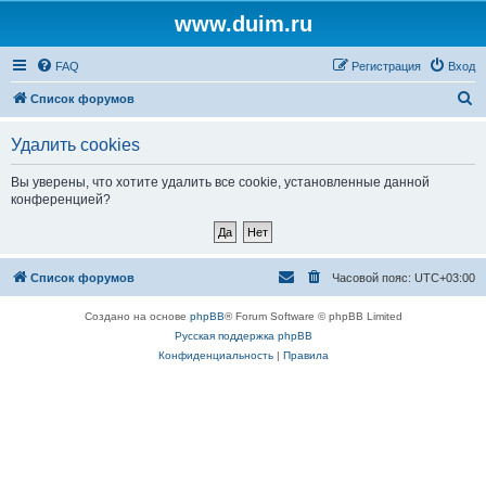
www.duim.ru
FAQ
Регистрация
Вход
П
Список форумов
о
Удалить cookies
и
с
Вы уверены, что хотите удалить все cookie, установленные данной
конференцией?
к
Список форумов
Часовой пояс:
UTC+03:00
Создано на основе
phpBB
® Forum Software © phpBB Limited
Русская поддержка phpBB
Конфиденциальность
|
Правила