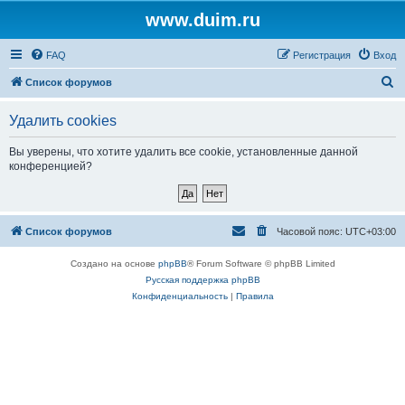
www.duim.ru
FAQ
Регистрация
Вход
П
Список форумов
о
Удалить cookies
и
с
Вы уверены, что хотите удалить все cookie, установленные данной
конференцией?
к
Список форумов
Часовой пояс:
UTC+03:00
Создано на основе
phpBB
® Forum Software © phpBB Limited
Русская поддержка phpBB
Конфиденциальность
|
Правила