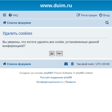
www.duim.ru
FAQ
Регистрация
Вход
П
Список форумов
о
Удалить cookies
и
с
Вы уверены, что хотите удалить все cookie, установленные данной
конференцией?
к
Список форумов
Часовой пояс:
UTC+03:00
Создано на основе
phpBB
® Forum Software © phpBB Limited
Русская поддержка phpBB
Конфиденциальность
|
Правила