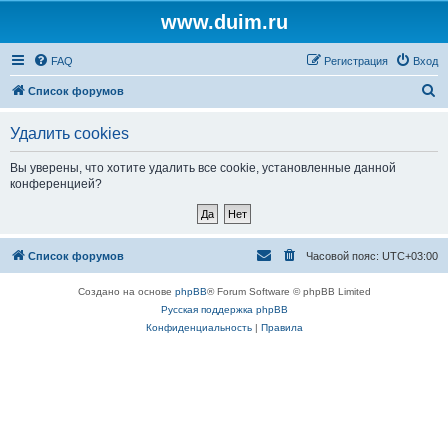
www.duim.ru
FAQ
Регистрация
Вход
П
Список форумов
о
Удалить cookies
и
с
Вы уверены, что хотите удалить все cookie, установленные данной
конференцией?
к
Список форумов
Часовой пояс:
UTC+03:00
Создано на основе
phpBB
® Forum Software © phpBB Limited
Русская поддержка phpBB
Конфиденциальность
|
Правила