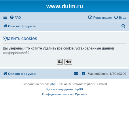
www.duim.ru
FAQ
Регистрация
Вход
П
Список форумов
о
Удалить cookies
и
с
Вы уверены, что хотите удалить все cookie, установленные данной
конференцией?
к
Список форумов
Часовой пояс:
UTC+03:00
Создано на основе
phpBB
® Forum Software © phpBB Limited
Русская поддержка phpBB
Конфиденциальность
|
Правила