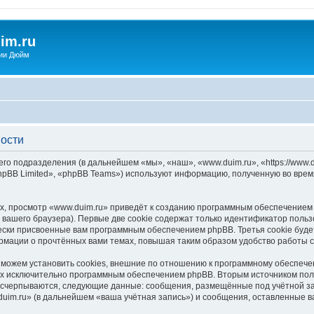
im.ru
ии Дюйм
ности
его подразделения (в дальнейшем «мы», «наш», «www.duim.ru», «https://www.d
pBB Limited», «phpBB Teams») используют информацию, полученную во врем
, просмотр «www.duim.ru» приведёт к созданию программным обеспечением 
вашего браузера). Первые две cookie содержат только идентификатор польз
чески присвоенные вам программным обеспечением phpBB. Третья cookie буд
ормации о прочтённых вами темах, повышая таким образом удобство работы 
можем установить cookies, внешние по отношению к программному обеспечен
ных исключительно программным обеспечением phpBB. Вторым источником по
 исчерпываются, следующие данные: сообщения, размещённые под учётной з
uim.ru» (в дальнейшем «ваша учётная запись») и сообщения, оставленные в