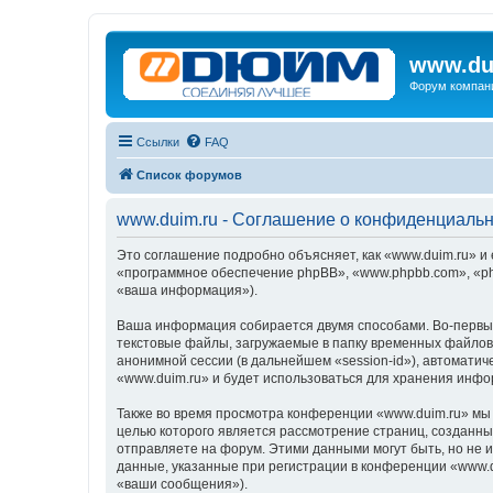
www.du
Форум компан
Ссылки
FAQ
Список форумов
www.duim.ru - Соглашение о конфиденциаль
Это соглашение подробно объясняет, как «www.duim.ru» и 
«программное обеспечение phpBB», «www.phpbb.com», «ph
«ваша информация»).
Ваша информация собирается двумя способами. Во-первых
текстовые файлы, загружаемые в папку временных файлов 
анонимной сессии (в дальнейшем «session-id»), автомати
«www.duim.ru» и будет использоваться для хранения инф
Также во время просмотра конференции «www.duim.ru» мы 
целью которого является рассмотрение страниц, создан
отправляете на форум. Этими данными могут быть, но не
данные, указанные при регистрации в конференции «www.d
«ваши сообщения»).