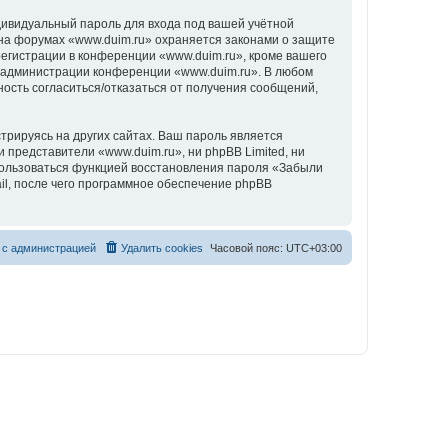
дивидуальный пароль для входа под вашей учётной
 на форумах «www.duim.ru» охраняется законами о защите
гистрации в конференции «www.duim.ru», кроме вашего
ие администрации конференции «www.duim.ru». В любом
ность согласиться/отказаться от получения сообщений,
рируясь на других сайтах. Ваш пароль является
и представители «www.duim.ru», ни phpBB Limited, ни
спользоваться функцией восстановления пароля «Забыли
l, после чего программное обеспечение phpBB
 с администрацией
Удалить cookies
Часовой пояс:
UTC+03:00