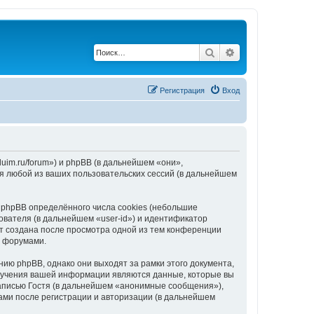
Поиск
Расширенный по
Регистрация
Вход
uim.ru/forum») и phpBB (в дальнейшем «они»,
я любой из ваших пользовательских сессий (в дальнейшем
phpBB определённого числа cookies (небольшие
ователя (в дальнейшем «user-id») и идентификатор
ет создана после просмотра одной из тем конференции
с форумами.
ию phpBB, однако они выходят за рамки этого документа,
лучения вашей информации являются данные, которые вы
аписью Гостя (в дальнейшем «анонимные сообщения»),
ами после регистрации и авторизации (в дальнейшем