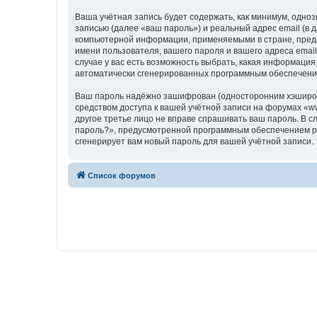
Ваша учётная запись будет содержать, как минимум, одн
записью (далее «ваш пароль») и реальный адрес email (в
компьютерной информации, применяемыми в стране, предо
имени пользователя, вашего пароля и вашего адреса email
случае у вас есть возможность выбрать, какая информация
автоматически сгенерированных программным обеспечени
Ваш пароль надёжно зашифрован (односторонним хэширован
средством доступа к вашей учётной записи на форумах «www
другое третье лицо не вправе спрашивать ваш пароль. В с
пароль?», предусмотренной программным обеспечением ph
сгенерирует вам новый пароль для вашей учётной записи.
Список форумов