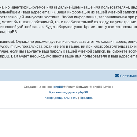
означно идентифицируемое имя (в дальнейшем «ваше имя пользователя»), ин
 дальнейшем «ваш адрес email»). Ваша информация из вашей учётной записи
ставляющей нам услуги хостинга. Любая информация, запрашиваемая при ре
, может быть как необходимой, так и необязательной ко вводу, на усмотрен
 из вашей учётной записи будет общедоступна. Кроме того, у вас есть возмож
ем phpBB.
ием). Однако не рекомендуется использовать этот же самый пароль, регист
.duim.ru», пожалуйста, храните его в тайне, ни при каких обстоятельствах н
лучае, если вы забудете ваш пароль к вашей учётной записи, вы сможете во
pBB. Вам будет необходимо ввести ваше имя пользователя и ваш адрес emai
Связаться
Создано на основе
phpBB
® Forum Software © phpBB Limited
Русская поддержка phpBB
Конфиденциальность
|
Правила