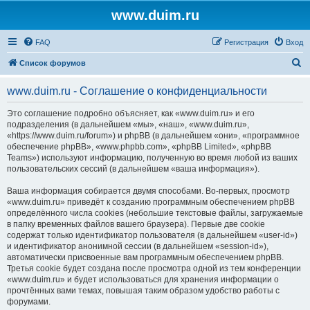
www.duim.ru
FAQ
Регистрация
Вход
П
Список форумов
о
www.duim.ru - Соглашение о конфиденциальности
и
с
Это соглашение подробно объясняет, как «www.duim.ru» и его
подразделения (в дальнейшем «мы», «наш», «www.duim.ru»,
к
«https://www.duim.ru/forum») и phpBB (в дальнейшем «они», «программное
обеспечение phpBB», «www.phpbb.com», «phpBB Limited», «phpBB
Teams») используют информацию, полученную во время любой из ваших
пользовательских сессий (в дальнейшем «ваша информация»).
Ваша информация собирается двумя способами. Во-первых, просмотр
«www.duim.ru» приведёт к созданию программным обеспечением phpBB
определённого числа cookies (небольшие текстовые файлы, загружаемые
в папку временных файлов вашего браузера). Первые две cookie
содержат только идентификатор пользователя (в дальнейшем «user-id»)
и идентификатор анонимной сессии (в дальнейшем «session-id»),
автоматически присвоенные вам программным обеспечением phpBB.
Третья cookie будет создана после просмотра одной из тем конференции
«www.duim.ru» и будет использоваться для хранения информации о
прочтённых вами темах, повышая таким образом удобство работы с
форумами.