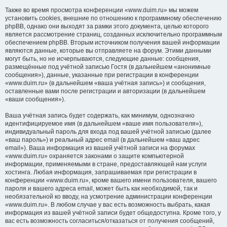
Также во время просмотра конференции «www.duim.ru» мы можем
установить cookies, внешние по отношению к программному обеспечению
phpBB, однако они выходят за рамки этого документа, целью которого
является рассмотрение страниц, созданных исключительно программным
обеспечением phpBB. Вторым источником получения вашей информации
являются данные, которые вы отправляете на форум. Этими данными
могут быть, но не исчерпываются, следующие данные: сообщения,
размещённые под учётной записью Гостя (в дальнейшем «анонимные
сообщения»), данные, указанные при регистрации в конференции
«www.duim.ru» (в дальнейшем «ваша учётная запись») и сообщения,
оставленные вами после регистрации и авторизации (в дальнейшем
«ваши сообщения»).
Ваша учётная запись будет содержать, как минимум, однозначно
идентифицируемое имя (в дальнейшем «ваше имя пользователя»),
индивидуальный пароль для входа под вашей учётной записью (далее
«ваш пароль») и реальный адрес email (в дальнейшем «ваш адрес
email»). Ваша информация из вашей учётной записи на форумах
«www.duim.ru» охраняется законами о защите компьютерной
информации, применяемыми в стране, предоставляющей нам услуги
хостинга. Любая информация, запрашиваемая при регистрации в
конференции «www.duim.ru», кроме вашего имени пользователя, вашего
пароля и вашего адреса email, может быть как необходимой, так и
необязательной ко вводу, на усмотрение администрации конференции
«www.duim.ru». В любом случае у вас есть возможность выбрать, какая
информация из вашей учётной записи будет общедоступна. Кроме того, у
вас есть возможность согласиться/отказаться от получения сообщений,