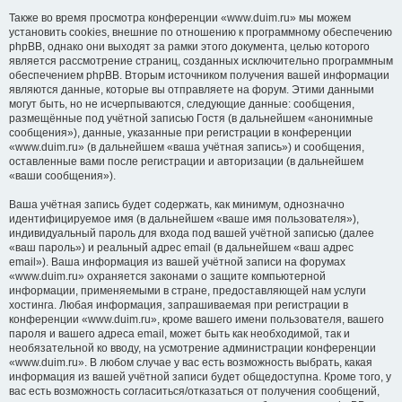
Также во время просмотра конференции «www.duim.ru» мы можем
установить cookies, внешние по отношению к программному обеспечению
phpBB, однако они выходят за рамки этого документа, целью которого
является рассмотрение страниц, созданных исключительно программным
обеспечением phpBB. Вторым источником получения вашей информации
являются данные, которые вы отправляете на форум. Этими данными
могут быть, но не исчерпываются, следующие данные: сообщения,
размещённые под учётной записью Гостя (в дальнейшем «анонимные
сообщения»), данные, указанные при регистрации в конференции
«www.duim.ru» (в дальнейшем «ваша учётная запись») и сообщения,
оставленные вами после регистрации и авторизации (в дальнейшем
«ваши сообщения»).
Ваша учётная запись будет содержать, как минимум, однозначно
идентифицируемое имя (в дальнейшем «ваше имя пользователя»),
индивидуальный пароль для входа под вашей учётной записью (далее
«ваш пароль») и реальный адрес email (в дальнейшем «ваш адрес
email»). Ваша информация из вашей учётной записи на форумах
«www.duim.ru» охраняется законами о защите компьютерной
информации, применяемыми в стране, предоставляющей нам услуги
хостинга. Любая информация, запрашиваемая при регистрации в
конференции «www.duim.ru», кроме вашего имени пользователя, вашего
пароля и вашего адреса email, может быть как необходимой, так и
необязательной ко вводу, на усмотрение администрации конференции
«www.duim.ru». В любом случае у вас есть возможность выбрать, какая
информация из вашей учётной записи будет общедоступна. Кроме того, у
вас есть возможность согласиться/отказаться от получения сообщений,