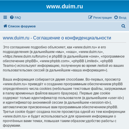
www.duim.ru
FAQ
Регистрация
Вход
П
Список форумов
о
www.duim.ru - Соглашение о конфиденциальности
и
с
Это соглашение подробно объясняет, как «www.duim.ru» и его
подразделения (в дальнейшем «мы», «наш», «www.duim.ru»,
к
«https://www.duim.ru/forum») и phpBB (в дальнейшем «они», «программное
обеспечение phpBB», «www.phpbb.com», «phpBB Limited», «phpBB
Teams») используют информацию, полученную во время любой из ваших
пользовательских сессий (в дальнейшем «ваша информация»).
Ваша информация собирается двумя способами. Во-первых, просмотр
«www.duim.ru» приведёт к созданию программным обеспечением phpBB
определённого числа cookies (небольшие текстовые файлы, загружаемые
в папку временных файлов вашего браузера). Первые две cookie
содержат только идентификатор пользователя (в дальнейшем «user-id»)
и идентификатор анонимной сессии (в дальнейшем «session-id»),
автоматически присвоенные вам программным обеспечением phpBB.
Третья cookie будет создана после просмотра одной из тем конференции
«www.duim.ru» и будет использоваться для хранения информации о
прочтённых вами темах, повышая таким образом удобство работы с
форумами.