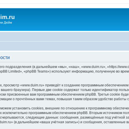
im.ru
ии Дюйм
ности
его подразделения (в дальнейшем «мы», «наш», «www.duim.ru», «https://www.d
pBB Limited», «phpBB Teams») используют информацию, полученную во врем
, просмотр «www.duim.ru» приведёт к созданию программным обеспечением 
вашего браузера). Первые две cookie содержат только идентификатор польз
чески присвоенные вам программным обеспечением phpBB. Третья cookie буд
ормации о прочтённых вами темах, повышая таким образом удобство работы 
можем установить cookies, внешние по отношению к программному обеспечен
ных исключительно программным обеспечением phpBB. Вторым источником по
 исчерпываются, следующие данные: сообщения, размещённые под учётной з
uim.ru» (в дальнейшем «ваша учётная запись») и сообщения, оставленные в