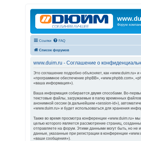
www.du
Форум компан
Ссылки
FAQ
Список форумов
www.duim.ru - Соглашение о конфиденциаль
Это соглашение подробно объясняет, как «www.duim.ru» и 
«программное обеспечение phpBB», «www.phpbb.com», «ph
«ваша информация»).
Ваша информация собирается двумя способами. Во-первых
текстовые файлы, загружаемые в папку временных файлов 
анонимной сессии (в дальнейшем «session-id»), автомати
«www.duim.ru» и будет использоваться для хранения инф
Также во время просмотра конференции «www.duim.ru» мы 
целью которого является рассмотрение страниц, создан
отправляете на форум. Этими данными могут быть, но не
данные, указанные при регистрации в конференции «www.d
«ваши сообщения»).