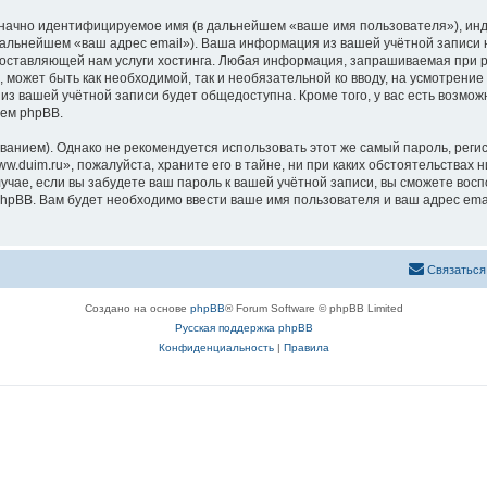
означно идентифицируемое имя (в дальнейшем «ваше имя пользователя»), ин
 дальнейшем «ваш адрес email»). Ваша информация из вашей учётной записи
ставляющей нам услуги хостинга. Любая информация, запрашиваемая при ре
, может быть как необходимой, так и необязательной ко вводу, на усмотрен
 из вашей учётной записи будет общедоступна. Кроме того, у вас есть возмож
ем phpBB.
ием). Однако не рекомендуется использовать этот же самый пароль, регист
.duim.ru», пожалуйста, храните его в тайне, ни при каких обстоятельствах н
лучае, если вы забудете ваш пароль к вашей учётной записи, вы сможете во
pBB. Вам будет необходимо ввести ваше имя пользователя и ваш адрес emai
Связаться
Создано на основе
phpBB
® Forum Software © phpBB Limited
Русская поддержка phpBB
Конфиденциальность
|
Правила