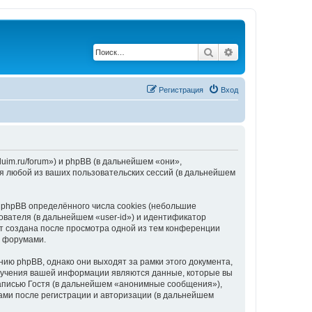
Поиск
Расширенный по
Регистрация
Вход
uim.ru/forum») и phpBB (в дальнейшем «они»,
я любой из ваших пользовательских сессий (в дальнейшем
phpBB определённого числа cookies (небольшие
ователя (в дальнейшем «user-id») и идентификатор
ет создана после просмотра одной из тем конференции
с форумами.
ию phpBB, однако они выходят за рамки этого документа,
лучения вашей информации являются данные, которые вы
аписью Гостя (в дальнейшем «анонимные сообщения»),
ами после регистрации и авторизации (в дальнейшем