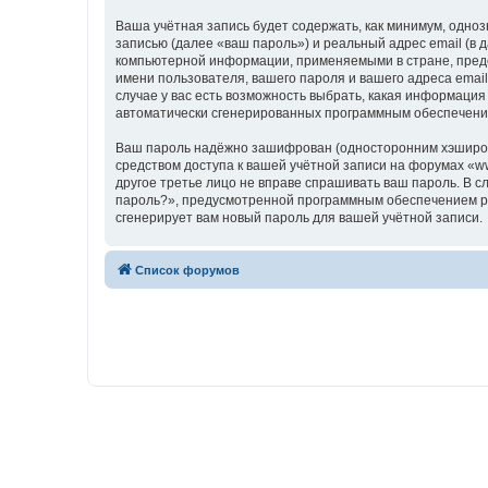
Ваша учётная запись будет содержать, как минимум, одн
записью (далее «ваш пароль») и реальный адрес email (в
компьютерной информации, применяемыми в стране, предо
имени пользователя, вашего пароля и вашего адреса email
случае у вас есть возможность выбрать, какая информация
автоматически сгенерированных программным обеспечени
Ваш пароль надёжно зашифрован (односторонним хэширован
средством доступа к вашей учётной записи на форумах «www
другое третье лицо не вправе спрашивать ваш пароль. В с
пароль?», предусмотренной программным обеспечением ph
сгенерирует вам новый пароль для вашей учётной записи.
Список форумов