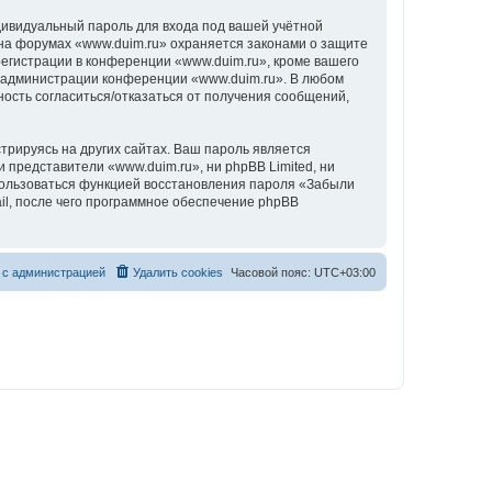
дивидуальный пароль для входа под вашей учётной
 на форумах «www.duim.ru» охраняется законами о защите
гистрации в конференции «www.duim.ru», кроме вашего
ие администрации конференции «www.duim.ru». В любом
ность согласиться/отказаться от получения сообщений,
рируясь на других сайтах. Ваш пароль является
и представители «www.duim.ru», ни phpBB Limited, ни
спользоваться функцией восстановления пароля «Забыли
l, после чего программное обеспечение phpBB
 с администрацией
Удалить cookies
Часовой пояс:
UTC+03:00