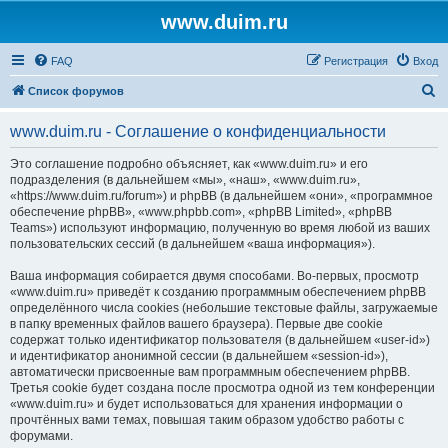
www.duim.ru
FAQ
Регистрация
Вход
П
Список форумов
о
www.duim.ru - Соглашение о конфиденциальности
и
с
Это соглашение подробно объясняет, как «www.duim.ru» и его
подразделения (в дальнейшем «мы», «наш», «www.duim.ru»,
к
«https://www.duim.ru/forum») и phpBB (в дальнейшем «они», «программное
обеспечение phpBB», «www.phpbb.com», «phpBB Limited», «phpBB
Teams») используют информацию, полученную во время любой из ваших
пользовательских сессий (в дальнейшем «ваша информация»).
Ваша информация собирается двумя способами. Во-первых, просмотр
«www.duim.ru» приведёт к созданию программным обеспечением phpBB
определённого числа cookies (небольшие текстовые файлы, загружаемые
в папку временных файлов вашего браузера). Первые две cookie
содержат только идентификатор пользователя (в дальнейшем «user-id»)
и идентификатор анонимной сессии (в дальнейшем «session-id»),
автоматически присвоенные вам программным обеспечением phpBB.
Третья cookie будет создана после просмотра одной из тем конференции
«www.duim.ru» и будет использоваться для хранения информации о
прочтённых вами темах, повышая таким образом удобство работы с
форумами.