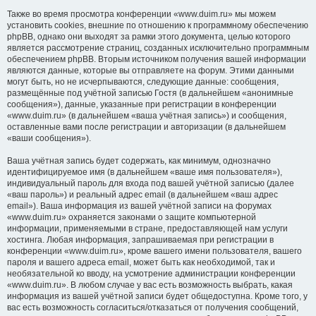
Также во время просмотра конференции «www.duim.ru» мы можем
установить cookies, внешние по отношению к программному обеспечению
phpBB, однако они выходят за рамки этого документа, целью которого
является рассмотрение страниц, созданных исключительно программным
обеспечением phpBB. Вторым источником получения вашей информации
являются данные, которые вы отправляете на форум. Этими данными
могут быть, но не исчерпываются, следующие данные: сообщения,
размещённые под учётной записью Гостя (в дальнейшем «анонимные
сообщения»), данные, указанные при регистрации в конференции
«www.duim.ru» (в дальнейшем «ваша учётная запись») и сообщения,
оставленные вами после регистрации и авторизации (в дальнейшем
«ваши сообщения»).
Ваша учётная запись будет содержать, как минимум, однозначно
идентифицируемое имя (в дальнейшем «ваше имя пользователя»),
индивидуальный пароль для входа под вашей учётной записью (далее
«ваш пароль») и реальный адрес email (в дальнейшем «ваш адрес
email»). Ваша информация из вашей учётной записи на форумах
«www.duim.ru» охраняется законами о защите компьютерной
информации, применяемыми в стране, предоставляющей нам услуги
хостинга. Любая информация, запрашиваемая при регистрации в
конференции «www.duim.ru», кроме вашего имени пользователя, вашего
пароля и вашего адреса email, может быть как необходимой, так и
необязательной ко вводу, на усмотрение администрации конференции
«www.duim.ru». В любом случае у вас есть возможность выбрать, какая
информация из вашей учётной записи будет общедоступна. Кроме того, у
вас есть возможность согласиться/отказаться от получения сообщений,