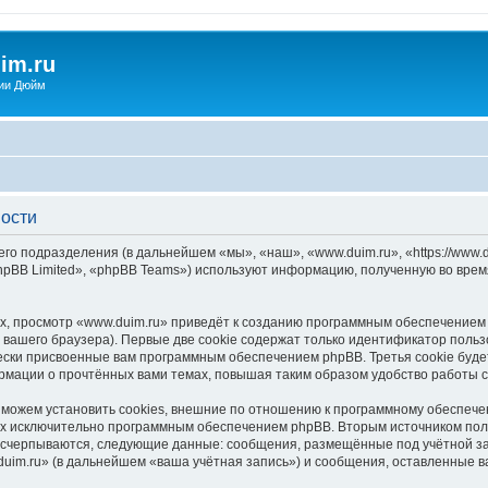
im.ru
ии Дюйм
ности
его подразделения (в дальнейшем «мы», «наш», «www.duim.ru», «https://www.d
pBB Limited», «phpBB Teams») используют информацию, полученную во врем
, просмотр «www.duim.ru» приведёт к созданию программным обеспечением 
вашего браузера). Первые две cookie содержат только идентификатор польз
чески присвоенные вам программным обеспечением phpBB. Третья cookie буд
ормации о прочтённых вами темах, повышая таким образом удобство работы 
можем установить cookies, внешние по отношению к программному обеспечен
ных исключительно программным обеспечением phpBB. Вторым источником по
 исчерпываются, следующие данные: сообщения, размещённые под учётной з
uim.ru» (в дальнейшем «ваша учётная запись») и сообщения, оставленные в