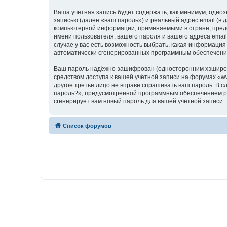
Ваша учётная запись будет содержать, как минимум, одн
записью (далее «ваш пароль») и реальный адрес email (в
компьютерной информации, применяемыми в стране, предо
имени пользователя, вашего пароля и вашего адреса email
случае у вас есть возможность выбрать, какая информация
автоматически сгенерированных программным обеспечени
Ваш пароль надёжно зашифрован (односторонним хэширован
средством доступа к вашей учётной записи на форумах «www
другое третье лицо не вправе спрашивать ваш пароль. В с
пароль?», предусмотренной программным обеспечением ph
сгенерирует вам новый пароль для вашей учётной записи.
Список форумов