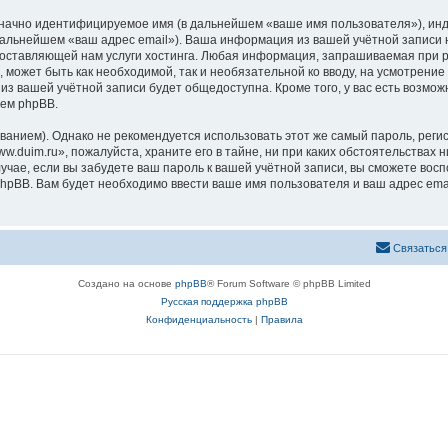
означно идентифицируемое имя (в дальнейшем «ваше имя пользователя»), ин
 дальнейшем «ваш адрес email»). Ваша информация из вашей учётной записи
ставляющей нам услуги хостинга. Любая информация, запрашиваемая при ре
, может быть как необходимой, так и необязательной ко вводу, на усмотрен
 из вашей учётной записи будет общедоступна. Кроме того, у вас есть возмож
ем phpBB.
ием). Однако не рекомендуется использовать этот же самый пароль, регист
.duim.ru», пожалуйста, храните его в тайне, ни при каких обстоятельствах н
лучае, если вы забудете ваш пароль к вашей учётной записи, вы сможете во
pBB. Вам будет необходимо ввести ваше имя пользователя и ваш адрес emai
Связаться
Создано на основе
phpBB
® Forum Software © phpBB Limited
Русская поддержка phpBB
Конфиденциальность
|
Правила