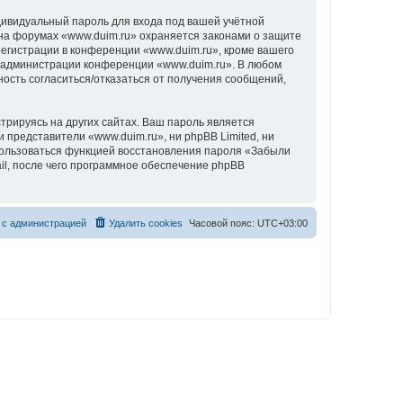
дивидуальный пароль для входа под вашей учётной
 на форумах «www.duim.ru» охраняется законами о защите
гистрации в конференции «www.duim.ru», кроме вашего
ие администрации конференции «www.duim.ru». В любом
ность согласиться/отказаться от получения сообщений,
рируясь на других сайтах. Ваш пароль является
и представители «www.duim.ru», ни phpBB Limited, ни
спользоваться функцией восстановления пароля «Забыли
l, после чего программное обеспечение phpBB
 с администрацией
Удалить cookies
Часовой пояс:
UTC+03:00