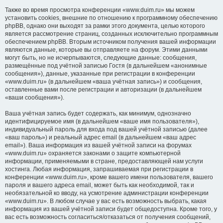
Также во время просмотра конференции «www.duim.ru» мы можем
установить cookies, внешние по отношению к программному обеспечению
phpBB, однако они выходят за рамки этого документа, целью которого
является рассмотрение страниц, созданных исключительно программным
обеспечением phpBB. Вторым источником получения вашей информации
являются данные, которые вы отправляете на форум. Этими данными
могут быть, но не исчерпываются, следующие данные: сообщения,
размещённые под учётной записью Гостя (в дальнейшем «анонимные
сообщения»), данные, указанные при регистрации в конференции
«www.duim.ru» (в дальнейшем «ваша учётная запись») и сообщения,
оставленные вами после регистрации и авторизации (в дальнейшем
«ваши сообщения»).
Ваша учётная запись будет содержать, как минимум, однозначно
идентифицируемое имя (в дальнейшем «ваше имя пользователя»),
индивидуальный пароль для входа под вашей учётной записью (далее
«ваш пароль») и реальный адрес email (в дальнейшем «ваш адрес
email»). Ваша информация из вашей учётной записи на форумах
«www.duim.ru» охраняется законами о защите компьютерной
информации, применяемыми в стране, предоставляющей нам услуги
хостинга. Любая информация, запрашиваемая при регистрации в
конференции «www.duim.ru», кроме вашего имени пользователя, вашего
пароля и вашего адреса email, может быть как необходимой, так и
необязательной ко вводу, на усмотрение администрации конференции
«www.duim.ru». В любом случае у вас есть возможность выбрать, какая
информация из вашей учётной записи будет общедоступна. Кроме того, у
вас есть возможность согласиться/отказаться от получения сообщений,