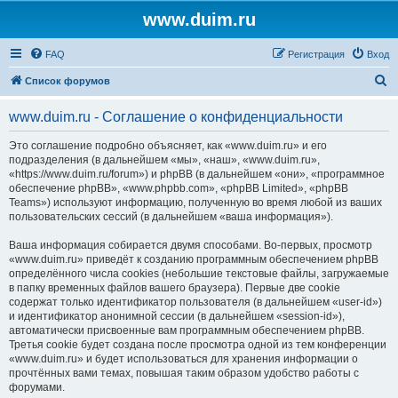
www.duim.ru
FAQ
Регистрация
Вход
П
Список форумов
о
www.duim.ru - Соглашение о конфиденциальности
и
с
Это соглашение подробно объясняет, как «www.duim.ru» и его
подразделения (в дальнейшем «мы», «наш», «www.duim.ru»,
к
«https://www.duim.ru/forum») и phpBB (в дальнейшем «они», «программное
обеспечение phpBB», «www.phpbb.com», «phpBB Limited», «phpBB
Teams») используют информацию, полученную во время любой из ваших
пользовательских сессий (в дальнейшем «ваша информация»).
Ваша информация собирается двумя способами. Во-первых, просмотр
«www.duim.ru» приведёт к созданию программным обеспечением phpBB
определённого числа cookies (небольшие текстовые файлы, загружаемые
в папку временных файлов вашего браузера). Первые две cookie
содержат только идентификатор пользователя (в дальнейшем «user-id»)
и идентификатор анонимной сессии (в дальнейшем «session-id»),
автоматически присвоенные вам программным обеспечением phpBB.
Третья cookie будет создана после просмотра одной из тем конференции
«www.duim.ru» и будет использоваться для хранения информации о
прочтённых вами темах, повышая таким образом удобство работы с
форумами.