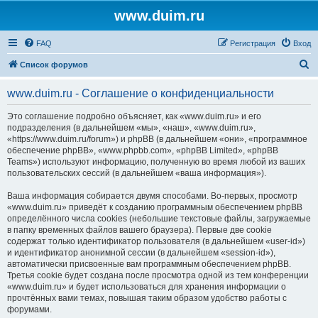
www.duim.ru
FAQ
Регистрация
Вход
П
Список форумов
о
www.duim.ru - Соглашение о конфиденциальности
и
с
Это соглашение подробно объясняет, как «www.duim.ru» и его
подразделения (в дальнейшем «мы», «наш», «www.duim.ru»,
к
«https://www.duim.ru/forum») и phpBB (в дальнейшем «они», «программное
обеспечение phpBB», «www.phpbb.com», «phpBB Limited», «phpBB
Teams») используют информацию, полученную во время любой из ваших
пользовательских сессий (в дальнейшем «ваша информация»).
Ваша информация собирается двумя способами. Во-первых, просмотр
«www.duim.ru» приведёт к созданию программным обеспечением phpBB
определённого числа cookies (небольшие текстовые файлы, загружаемые
в папку временных файлов вашего браузера). Первые две cookie
содержат только идентификатор пользователя (в дальнейшем «user-id»)
и идентификатор анонимной сессии (в дальнейшем «session-id»),
автоматически присвоенные вам программным обеспечением phpBB.
Третья cookie будет создана после просмотра одной из тем конференции
«www.duim.ru» и будет использоваться для хранения информации о
прочтённых вами темах, повышая таким образом удобство работы с
форумами.