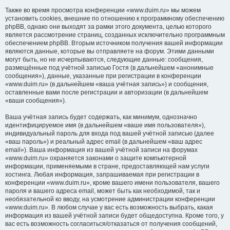
Также во время просмотра конференции «www.duim.ru» мы можем
установить cookies, внешние по отношению к программному обеспечению
phpBB, однако они выходят за рамки этого документа, целью которого
является рассмотрение страниц, созданных исключительно программным
обеспечением phpBB. Вторым источником получения вашей информации
являются данные, которые вы отправляете на форум. Этими данными
могут быть, но не исчерпываются, следующие данные: сообщения,
размещённые под учётной записью Гостя (в дальнейшем «анонимные
сообщения»), данные, указанные при регистрации в конференции
«www.duim.ru» (в дальнейшем «ваша учётная запись») и сообщения,
оставленные вами после регистрации и авторизации (в дальнейшем
«ваши сообщения»).
Ваша учётная запись будет содержать, как минимум, однозначно
идентифицируемое имя (в дальнейшем «ваше имя пользователя»),
индивидуальный пароль для входа под вашей учётной записью (далее
«ваш пароль») и реальный адрес email (в дальнейшем «ваш адрес
email»). Ваша информация из вашей учётной записи на форумах
«www.duim.ru» охраняется законами о защите компьютерной
информации, применяемыми в стране, предоставляющей нам услуги
хостинга. Любая информация, запрашиваемая при регистрации в
конференции «www.duim.ru», кроме вашего имени пользователя, вашего
пароля и вашего адреса email, может быть как необходимой, так и
необязательной ко вводу, на усмотрение администрации конференции
«www.duim.ru». В любом случае у вас есть возможность выбрать, какая
информация из вашей учётной записи будет общедоступна. Кроме того, у
вас есть возможность согласиться/отказаться от получения сообщений,