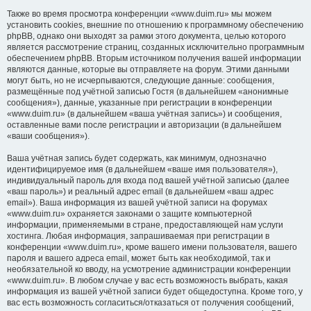
Также во время просмотра конференции «www.duim.ru» мы можем
установить cookies, внешние по отношению к программному обеспечению
phpBB, однако они выходят за рамки этого документа, целью которого
является рассмотрение страниц, созданных исключительно программным
обеспечением phpBB. Вторым источником получения вашей информации
являются данные, которые вы отправляете на форум. Этими данными
могут быть, но не исчерпываются, следующие данные: сообщения,
размещённые под учётной записью Гостя (в дальнейшем «анонимные
сообщения»), данные, указанные при регистрации в конференции
«www.duim.ru» (в дальнейшем «ваша учётная запись») и сообщения,
оставленные вами после регистрации и авторизации (в дальнейшем
«ваши сообщения»).
Ваша учётная запись будет содержать, как минимум, однозначно
идентифицируемое имя (в дальнейшем «ваше имя пользователя»),
индивидуальный пароль для входа под вашей учётной записью (далее
«ваш пароль») и реальный адрес email (в дальнейшем «ваш адрес
email»). Ваша информация из вашей учётной записи на форумах
«www.duim.ru» охраняется законами о защите компьютерной
информации, применяемыми в стране, предоставляющей нам услуги
хостинга. Любая информация, запрашиваемая при регистрации в
конференции «www.duim.ru», кроме вашего имени пользователя, вашего
пароля и вашего адреса email, может быть как необходимой, так и
необязательной ко вводу, на усмотрение администрации конференции
«www.duim.ru». В любом случае у вас есть возможность выбрать, какая
информация из вашей учётной записи будет общедоступна. Кроме того, у
вас есть возможность согласиться/отказаться от получения сообщений,