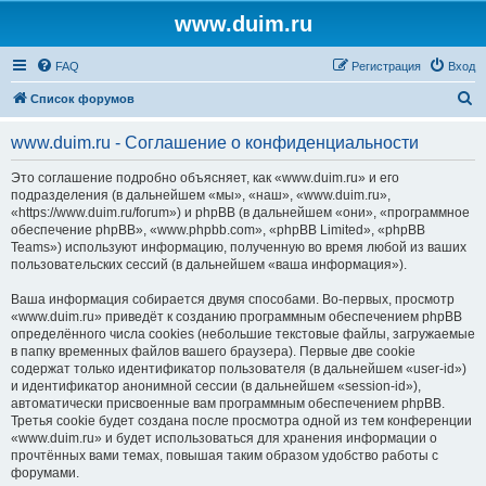
www.duim.ru
FAQ
Регистрация
Вход
П
Список форумов
о
www.duim.ru - Соглашение о конфиденциальности
и
с
Это соглашение подробно объясняет, как «www.duim.ru» и его
подразделения (в дальнейшем «мы», «наш», «www.duim.ru»,
к
«https://www.duim.ru/forum») и phpBB (в дальнейшем «они», «программное
обеспечение phpBB», «www.phpbb.com», «phpBB Limited», «phpBB
Teams») используют информацию, полученную во время любой из ваших
пользовательских сессий (в дальнейшем «ваша информация»).
Ваша информация собирается двумя способами. Во-первых, просмотр
«www.duim.ru» приведёт к созданию программным обеспечением phpBB
определённого числа cookies (небольшие текстовые файлы, загружаемые
в папку временных файлов вашего браузера). Первые две cookie
содержат только идентификатор пользователя (в дальнейшем «user-id»)
и идентификатор анонимной сессии (в дальнейшем «session-id»),
автоматически присвоенные вам программным обеспечением phpBB.
Третья cookie будет создана после просмотра одной из тем конференции
«www.duim.ru» и будет использоваться для хранения информации о
прочтённых вами темах, повышая таким образом удобство работы с
форумами.