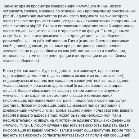
Также во время просмотра конференции «www.duim.ru» мы можем
установить cookies, внешние по отношению к программному обеспечению
phpBB, однако они выходят за рамки этого документа, целью которого
является рассмотрение страниц, созданных исключительно программным
обеспечением phpBB. Вторым источником получения вашей информации
являются данные, которые вы отправляете на форум. Этими данными
могут быть, но не исчерпываются, следующие данные: сообщения,
размещённые под учётной записью Гостя (в дальнейшем «анонимные
сообщения»), данные, указанные при регистрации в конференции
«www.duim.ru» (в дальнейшем «ваша учётная запись») и сообщения,
оставленные вами после регистрации и авторизации (в дальнейшем
«ваши сообщения»).
Ваша учётная запись будет содержать, как минимум, однозначно
идентифицируемое имя (в дальнейшем «ваше имя пользователя»),
индивидуальный пароль для входа под вашей учётной записью (далее
«ваш пароль») и реальный адрес email (в дальнейшем «ваш адрес
email»). Ваша информация из вашей учётной записи на форумах
«www.duim.ru» охраняется законами о защите компьютерной
информации, применяемыми в стране, предоставляющей нам услуги
хостинга. Любая информация, запрашиваемая при регистрации в
конференции «www.duim.ru», кроме вашего имени пользователя, вашего
пароля и вашего адреса email, может быть как необходимой, так и
необязательной ко вводу, на усмотрение администрации конференции
«www.duim.ru». В любом случае у вас есть возможность выбрать, какая
информация из вашей учётной записи будет общедоступна. Кроме того, у
вас есть возможность согласиться/отказаться от получения сообщений,