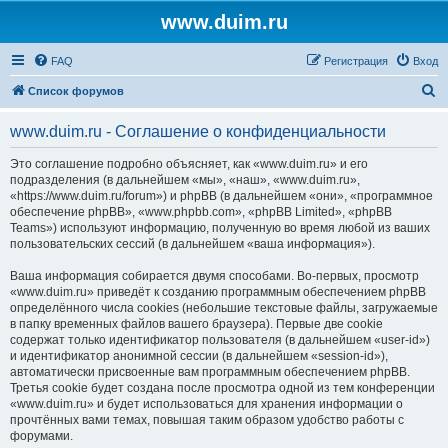
www.duim.ru
FAQ
Регистрация
Вход
П
Список форумов
о
www.duim.ru - Соглашение о конфиденциальности
и
с
Это соглашение подробно объясняет, как «www.duim.ru» и его
подразделения (в дальнейшем «мы», «наш», «www.duim.ru»,
к
«https://www.duim.ru/forum») и phpBB (в дальнейшем «они», «программное
обеспечение phpBB», «www.phpbb.com», «phpBB Limited», «phpBB
Teams») используют информацию, полученную во время любой из ваших
пользовательских сессий (в дальнейшем «ваша информация»).
Ваша информация собирается двумя способами. Во-первых, просмотр
«www.duim.ru» приведёт к созданию программным обеспечением phpBB
определённого числа cookies (небольшие текстовые файлы, загружаемые
в папку временных файлов вашего браузера). Первые две cookie
содержат только идентификатор пользователя (в дальнейшем «user-id»)
и идентификатор анонимной сессии (в дальнейшем «session-id»),
автоматически присвоенные вам программным обеспечением phpBB.
Третья cookie будет создана после просмотра одной из тем конференции
«www.duim.ru» и будет использоваться для хранения информации о
прочтённых вами темах, повышая таким образом удобство работы с
форумами.