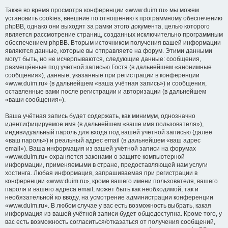
Также во время просмотра конференции «www.duim.ru» мы можем
установить cookies, внешние по отношению к программному обеспечению
phpBB, однако они выходят за рамки этого документа, целью которого
является рассмотрение страниц, созданных исключительно программным
обеспечением phpBB. Вторым источником получения вашей информации
являются данные, которые вы отправляете на форум. Этими данными
могут быть, но не исчерпываются, следующие данные: сообщения,
размещённые под учётной записью Гостя (в дальнейшем «анонимные
сообщения»), данные, указанные при регистрации в конференции
«www.duim.ru» (в дальнейшем «ваша учётная запись») и сообщения,
оставленные вами после регистрации и авторизации (в дальнейшем
«ваши сообщения»).
Ваша учётная запись будет содержать, как минимум, однозначно
идентифицируемое имя (в дальнейшем «ваше имя пользователя»),
индивидуальный пароль для входа под вашей учётной записью (далее
«ваш пароль») и реальный адрес email (в дальнейшем «ваш адрес
email»). Ваша информация из вашей учётной записи на форумах
«www.duim.ru» охраняется законами о защите компьютерной
информации, применяемыми в стране, предоставляющей нам услуги
хостинга. Любая информация, запрашиваемая при регистрации в
конференции «www.duim.ru», кроме вашего имени пользователя, вашего
пароля и вашего адреса email, может быть как необходимой, так и
необязательной ко вводу, на усмотрение администрации конференции
«www.duim.ru». В любом случае у вас есть возможность выбрать, какая
информация из вашей учётной записи будет общедоступна. Кроме того, у
вас есть возможность согласиться/отказаться от получения сообщений,