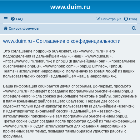
www.duim.ru
FAQ
Регистрация
Вход
П
Список форумов
о
www.duim.ru - Соглашение о конфиденциальности
и
с
Это соглашение подробно объясняет, как «www.duim.ru» и его
подразделения (в дальнейшем «мы», «наш», «www.duim.ru»,
к
«https://www.duim.ru/forum») и phpBB (в дальнейшем «они», «программное
обеспечение phpBB», «www.phpbb.com», «phpBB Limited», «phpBB
Teams») используют информацию, полученную во время любой из ваших
пользовательских сессий (в дальнейшем «ваша информация»).
Ваша информация собирается двумя способами. Во-первых, просмотр
«www.duim.ru» приведёт к созданию программным обеспечением phpBB
определённого числа cookies (небольшие текстовые файлы, загружаемые
в папку временных файлов вашего браузера). Первые две cookie
содержат только идентификатор пользователя (в дальнейшем «user-id»)
и идентификатор анонимной сессии (в дальнейшем «session-id»),
автоматически присвоенные вам программным обеспечением phpBB.
Третья cookie будет создана после просмотра одной из тем конференции
«www.duim.ru» и будет использоваться для хранения информации о
прочтённых вами темах, повышая таким образом удобство работы с
форумами.