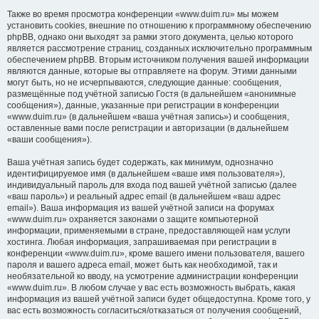
Также во время просмотра конференции «www.duim.ru» мы можем
установить cookies, внешние по отношению к программному обеспечению
phpBB, однако они выходят за рамки этого документа, целью которого
является рассмотрение страниц, созданных исключительно программным
обеспечением phpBB. Вторым источником получения вашей информации
являются данные, которые вы отправляете на форум. Этими данными
могут быть, но не исчерпываются, следующие данные: сообщения,
размещённые под учётной записью Гостя (в дальнейшем «анонимные
сообщения»), данные, указанные при регистрации в конференции
«www.duim.ru» (в дальнейшем «ваша учётная запись») и сообщения,
оставленные вами после регистрации и авторизации (в дальнейшем
«ваши сообщения»).
Ваша учётная запись будет содержать, как минимум, однозначно
идентифицируемое имя (в дальнейшем «ваше имя пользователя»),
индивидуальный пароль для входа под вашей учётной записью (далее
«ваш пароль») и реальный адрес email (в дальнейшем «ваш адрес
email»). Ваша информация из вашей учётной записи на форумах
«www.duim.ru» охраняется законами о защите компьютерной
информации, применяемыми в стране, предоставляющей нам услуги
хостинга. Любая информация, запрашиваемая при регистрации в
конференции «www.duim.ru», кроме вашего имени пользователя, вашего
пароля и вашего адреса email, может быть как необходимой, так и
необязательной ко вводу, на усмотрение администрации конференции
«www.duim.ru». В любом случае у вас есть возможность выбрать, какая
информация из вашей учётной записи будет общедоступна. Кроме того, у
вас есть возможность согласиться/отказаться от получения сообщений,