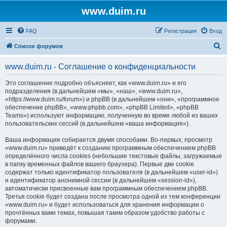
www.duim.ru
FAQ
Регистрация
Вход
П
Список форумов
о
www.duim.ru - Соглашение о конфиденциальности
и
с
Это соглашение подробно объясняет, как «www.duim.ru» и его
подразделения (в дальнейшем «мы», «наш», «www.duim.ru»,
к
«https://www.duim.ru/forum») и phpBB (в дальнейшем «они», «программное
обеспечение phpBB», «www.phpbb.com», «phpBB Limited», «phpBB
Teams») используют информацию, полученную во время любой из ваших
пользовательских сессий (в дальнейшем «ваша информация»).
Ваша информация собирается двумя способами. Во-первых, просмотр
«www.duim.ru» приведёт к созданию программным обеспечением phpBB
определённого числа cookies (небольшие текстовые файлы, загружаемые
в папку временных файлов вашего браузера). Первые две cookie
содержат только идентификатор пользователя (в дальнейшем «user-id»)
и идентификатор анонимной сессии (в дальнейшем «session-id»),
автоматически присвоенные вам программным обеспечением phpBB.
Третья cookie будет создана после просмотра одной из тем конференции
«www.duim.ru» и будет использоваться для хранения информации о
прочтённых вами темах, повышая таким образом удобство работы с
форумами.