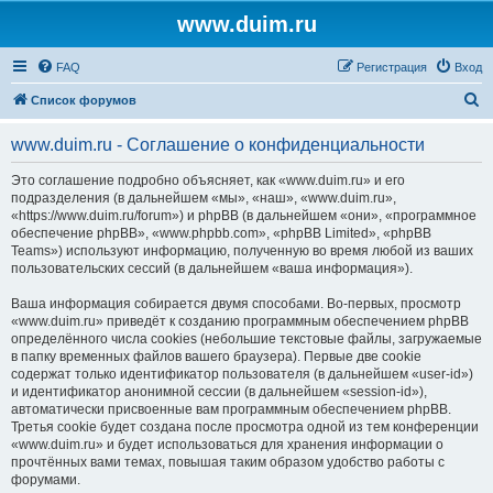
www.duim.ru
FAQ
Регистрация
Вход
П
Список форумов
о
www.duim.ru - Соглашение о конфиденциальности
и
с
Это соглашение подробно объясняет, как «www.duim.ru» и его
подразделения (в дальнейшем «мы», «наш», «www.duim.ru»,
к
«https://www.duim.ru/forum») и phpBB (в дальнейшем «они», «программное
обеспечение phpBB», «www.phpbb.com», «phpBB Limited», «phpBB
Teams») используют информацию, полученную во время любой из ваших
пользовательских сессий (в дальнейшем «ваша информация»).
Ваша информация собирается двумя способами. Во-первых, просмотр
«www.duim.ru» приведёт к созданию программным обеспечением phpBB
определённого числа cookies (небольшие текстовые файлы, загружаемые
в папку временных файлов вашего браузера). Первые две cookie
содержат только идентификатор пользователя (в дальнейшем «user-id»)
и идентификатор анонимной сессии (в дальнейшем «session-id»),
автоматически присвоенные вам программным обеспечением phpBB.
Третья cookie будет создана после просмотра одной из тем конференции
«www.duim.ru» и будет использоваться для хранения информации о
прочтённых вами темах, повышая таким образом удобство работы с
форумами.