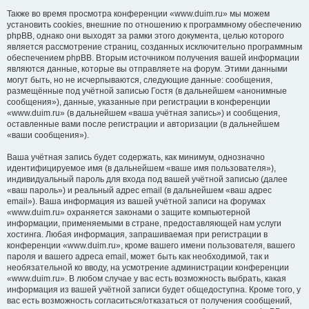
Также во время просмотра конференции «www.duim.ru» мы можем
установить cookies, внешние по отношению к программному обеспечению
phpBB, однако они выходят за рамки этого документа, целью которого
является рассмотрение страниц, созданных исключительно программным
обеспечением phpBB. Вторым источником получения вашей информации
являются данные, которые вы отправляете на форум. Этими данными
могут быть, но не исчерпываются, следующие данные: сообщения,
размещённые под учётной записью Гостя (в дальнейшем «анонимные
сообщения»), данные, указанные при регистрации в конференции
«www.duim.ru» (в дальнейшем «ваша учётная запись») и сообщения,
оставленные вами после регистрации и авторизации (в дальнейшем
«ваши сообщения»).
Ваша учётная запись будет содержать, как минимум, однозначно
идентифицируемое имя (в дальнейшем «ваше имя пользователя»),
индивидуальный пароль для входа под вашей учётной записью (далее
«ваш пароль») и реальный адрес email (в дальнейшем «ваш адрес
email»). Ваша информация из вашей учётной записи на форумах
«www.duim.ru» охраняется законами о защите компьютерной
информации, применяемыми в стране, предоставляющей нам услуги
хостинга. Любая информация, запрашиваемая при регистрации в
конференции «www.duim.ru», кроме вашего имени пользователя, вашего
пароля и вашего адреса email, может быть как необходимой, так и
необязательной ко вводу, на усмотрение администрации конференции
«www.duim.ru». В любом случае у вас есть возможность выбрать, какая
информация из вашей учётной записи будет общедоступна. Кроме того, у
вас есть возможность согласиться/отказаться от получения сообщений,