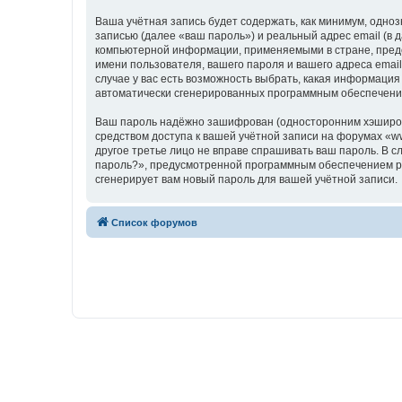
Ваша учётная запись будет содержать, как минимум, одн
записью (далее «ваш пароль») и реальный адрес email (в
компьютерной информации, применяемыми в стране, предо
имени пользователя, вашего пароля и вашего адреса email
случае у вас есть возможность выбрать, какая информация
автоматически сгенерированных программным обеспечени
Ваш пароль надёжно зашифрован (односторонним хэширован
средством доступа к вашей учётной записи на форумах «www
другое третье лицо не вправе спрашивать ваш пароль. В с
пароль?», предусмотренной программным обеспечением ph
сгенерирует вам новый пароль для вашей учётной записи.
Список форумов