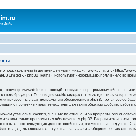
im.ru
ии Дюйм
ности
его подразделения (в дальнейшем «мы», «наш», «www.duim.ru», «https://www.d
pBB Limited», «phpBB Teams») используют информацию, полученную во врем
, просмотр «www.duim.ru» приведёт к созданию программным обеспечением 
вашего браузера). Первые две cookie содержат только идентификатор польз
чески присвоенные вам программным обеспечением phpBB. Третья cookie буд
ормации о прочтённых вами темах, повышая таким образом удобство работы 
можем установить cookies, внешние по отношению к программному обеспечен
ных исключительно программным обеспечением phpBB. Вторым источником по
 исчерпываются, следующие данные: сообщения, размещённые под учётной з
uim.ru» (в дальнейшем «ваша учётная запись») и сообщения, оставленные в