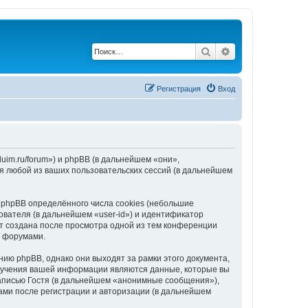
Поиск
Расширенный по
Регистрация
Вход
uim.ru/forum») и phpBB (в дальнейшем «они»,
я любой из ваших пользовательских сессий (в дальнейшем
phpBB определённого числа cookies (небольшие
ователя (в дальнейшем «user-id») и идентификатор
ет создана после просмотра одной из тем конференции
с форумами.
ию phpBB, однако они выходят за рамки этого документа,
лучения вашей информации являются данные, которые вы
аписью Гостя (в дальнейшем «анонимные сообщения»),
ами после регистрации и авторизации (в дальнейшем