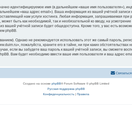
означно идентифицируемое имя (в дальнейшем «ваше имя пользователя»), ин
 дальнейшем «ваш адрес email»). Ваша информация из вашей учётной записи
ставляющей нам услуги хостинга. Любая информация, запрашиваемая при ре
, может быть как необходимой, так и необязательной ко вводу, на усмотрен
 из вашей учётной записи будет общедоступна. Кроме того, у вас есть возмож
ем phpBB.
ием). Однако не рекомендуется использовать этот же самый пароль, регист
.duim.ru», пожалуйста, храните его в тайне, ни при каких обстоятельствах н
лучае, если вы забудете ваш пароль к вашей учётной записи, вы сможете во
pBB. Вам будет необходимо ввести ваше имя пользователя и ваш адрес emai
Связаться
Создано на основе
phpBB
® Forum Software © phpBB Limited
Русская поддержка phpBB
Конфиденциальность
|
Правила