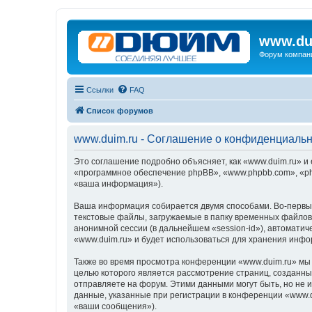
www.du
Форум компан
Ссылки
FAQ
Список форумов
www.duim.ru - Соглашение о конфиденциаль
Это соглашение подробно объясняет, как «www.duim.ru» и 
«программное обеспечение phpBB», «www.phpbb.com», «ph
«ваша информация»).
Ваша информация собирается двумя способами. Во-первых
текстовые файлы, загружаемые в папку временных файлов 
анонимной сессии (в дальнейшем «session-id»), автомати
«www.duim.ru» и будет использоваться для хранения инф
Также во время просмотра конференции «www.duim.ru» мы 
целью которого является рассмотрение страниц, создан
отправляете на форум. Этими данными могут быть, но не
данные, указанные при регистрации в конференции «www.d
«ваши сообщения»).