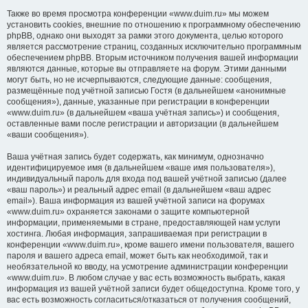
Также во время просмотра конференции «www.duim.ru» мы можем
установить cookies, внешние по отношению к программному обеспечению
phpBB, однако они выходят за рамки этого документа, целью которого
является рассмотрение страниц, созданных исключительно программным
обеспечением phpBB. Вторым источником получения вашей информации
являются данные, которые вы отправляете на форум. Этими данными
могут быть, но не исчерпываются, следующие данные: сообщения,
размещённые под учётной записью Гостя (в дальнейшем «анонимные
сообщения»), данные, указанные при регистрации в конференции
«www.duim.ru» (в дальнейшем «ваша учётная запись») и сообщения,
оставленные вами после регистрации и авторизации (в дальнейшем
«ваши сообщения»).
Ваша учётная запись будет содержать, как минимум, однозначно
идентифицируемое имя (в дальнейшем «ваше имя пользователя»),
индивидуальный пароль для входа под вашей учётной записью (далее
«ваш пароль») и реальный адрес email (в дальнейшем «ваш адрес
email»). Ваша информация из вашей учётной записи на форумах
«www.duim.ru» охраняется законами о защите компьютерной
информации, применяемыми в стране, предоставляющей нам услуги
хостинга. Любая информация, запрашиваемая при регистрации в
конференции «www.duim.ru», кроме вашего имени пользователя, вашего
пароля и вашего адреса email, может быть как необходимой, так и
необязательной ко вводу, на усмотрение администрации конференции
«www.duim.ru». В любом случае у вас есть возможность выбрать, какая
информация из вашей учётной записи будет общедоступна. Кроме того, у
вас есть возможность согласиться/отказаться от получения сообщений,