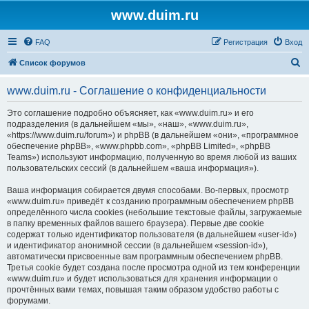
www.duim.ru
FAQ
Регистрация
Вход
П
Список форумов
о
www.duim.ru - Соглашение о конфиденциальности
и
с
Это соглашение подробно объясняет, как «www.duim.ru» и его
подразделения (в дальнейшем «мы», «наш», «www.duim.ru»,
к
«https://www.duim.ru/forum») и phpBB (в дальнейшем «они», «программное
обеспечение phpBB», «www.phpbb.com», «phpBB Limited», «phpBB
Teams») используют информацию, полученную во время любой из ваших
пользовательских сессий (в дальнейшем «ваша информация»).
Ваша информация собирается двумя способами. Во-первых, просмотр
«www.duim.ru» приведёт к созданию программным обеспечением phpBB
определённого числа cookies (небольшие текстовые файлы, загружаемые
в папку временных файлов вашего браузера). Первые две cookie
содержат только идентификатор пользователя (в дальнейшем «user-id»)
и идентификатор анонимной сессии (в дальнейшем «session-id»),
автоматически присвоенные вам программным обеспечением phpBB.
Третья cookie будет создана после просмотра одной из тем конференции
«www.duim.ru» и будет использоваться для хранения информации о
прочтённых вами темах, повышая таким образом удобство работы с
форумами.