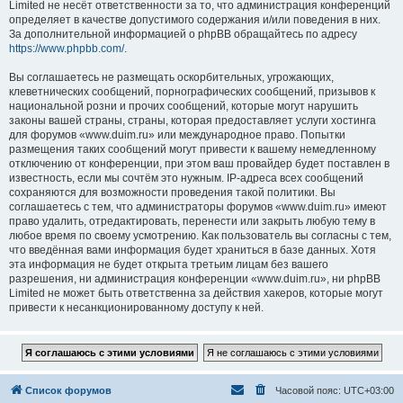
Limited не несёт ответственности за то, что администрация конференций
определяет в качестве допустимого содержания и/или поведения в них.
За дополнительной информацией о phpBB обращайтесь по адресу
https://www.phpbb.com/
.
Вы соглашаетесь не размещать оскорбительных, угрожающих,
клеветнических сообщений, порнографических сообщений, призывов к
национальной розни и прочих сообщений, которые могут нарушить
законы вашей страны, страны, которая предоставляет услуги хостинга
для форумов «www.duim.ru» или международное право. Попытки
размещения таких сообщений могут привести к вашему немедленному
отключению от конференции, при этом ваш провайдер будет поставлен в
известность, если мы сочтём это нужным. IP-адреса всех сообщений
сохраняются для возможности проведения такой политики. Вы
соглашаетесь с тем, что администраторы форумов «www.duim.ru» имеют
право удалить, отредактировать, перенести или закрыть любую тему в
любое время по своему усмотрению. Как пользователь вы согласны с тем,
что введённая вами информация будет храниться в базе данных. Хотя
эта информация не будет открыта третьим лицам без вашего
разрешения, ни администрация конференции «www.duim.ru», ни phpBB
Limited не может быть ответственна за действия хакеров, которые могут
привести к несанкционированному доступу к ней.
Список форумов
Часовой пояс:
UTC+03:00