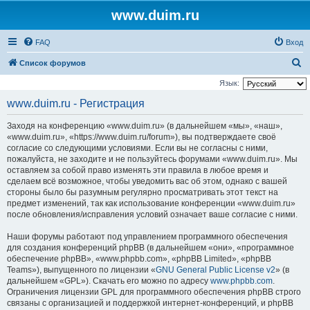
www.duim.ru
FAQ
Вход
П
Список форумов
о
Язык:
и
www.duim.ru - Регистрация
с
Заходя на конференцию «www.duim.ru» (в дальнейшем «мы», «наш»,
к
«www.duim.ru», «https://www.duim.ru/forum»), вы подтверждаете своё
согласие со следующими условиями. Если вы не согласны с ними,
пожалуйста, не заходите и не пользуйтесь форумами «www.duim.ru». Мы
оставляем за собой право изменять эти правила в любое время и
сделаем всё возможное, чтобы уведомить вас об этом, однако с вашей
стороны было бы разумным регулярно просматривать этот текст на
предмет изменений, так как использование конференции «www.duim.ru»
после обновления/исправления условий означает ваше согласие с ними.
Наши форумы работают под управлением программного обеспечения
для создания конференций phpBB (в дальнейшем «они», «программное
обеспечение phpBB», «www.phpbb.com», «phpBB Limited», «phpBB
Teams»), выпущенного по лицензии «
GNU General Public License v2
» (в
дальнейшем «GPL»). Скачать его можно по адресу
www.phpbb.com
.
Ограничения лицензии GPL для программного обеспечения phpBB строго
связаны с организацией и поддержкой интернет-конференций, и phpBB