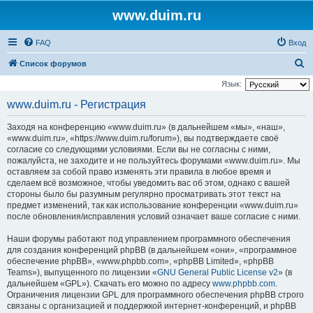
www.duim.ru
FAQ
Вход
П
Список форумов
о
Язык:
и
www.duim.ru - Регистрация
с
Заходя на конференцию «www.duim.ru» (в дальнейшем «мы», «наш»,
к
«www.duim.ru», «https://www.duim.ru/forum»), вы подтверждаете своё
согласие со следующими условиями. Если вы не согласны с ними,
пожалуйста, не заходите и не пользуйтесь форумами «www.duim.ru». Мы
оставляем за собой право изменять эти правила в любое время и
сделаем всё возможное, чтобы уведомить вас об этом, однако с вашей
стороны было бы разумным регулярно просматривать этот текст на
предмет изменений, так как использование конференции «www.duim.ru»
после обновления/исправления условий означает ваше согласие с ними.
Наши форумы работают под управлением программного обеспечения
для создания конференций phpBB (в дальнейшем «они», «программное
обеспечение phpBB», «www.phpbb.com», «phpBB Limited», «phpBB
Teams»), выпущенного по лицензии «
GNU General Public License v2
» (в
дальнейшем «GPL»). Скачать его можно по адресу
www.phpbb.com
.
Ограничения лицензии GPL для программного обеспечения phpBB строго
связаны с организацией и поддержкой интернет-конференций, и phpBB