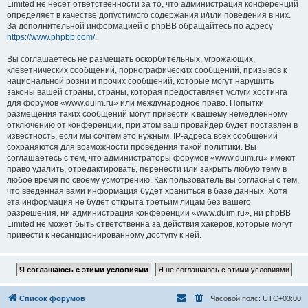
Limited не несёт ответственности за то, что администрация конференций
определяет в качестве допустимого содержания и/или поведения в них.
За дополнительной информацией о phpBB обращайтесь по адресу
https://www.phpbb.com/
.
Вы соглашаетесь не размещать оскорбительных, угрожающих,
клеветнических сообщений, порнографических сообщений, призывов к
национальной розни и прочих сообщений, которые могут нарушить
законы вашей страны, страны, которая предоставляет услуги хостинга
для форумов «www.duim.ru» или международное право. Попытки
размещения таких сообщений могут привести к вашему немедленному
отключению от конференции, при этом ваш провайдер будет поставлен в
известность, если мы сочтём это нужным. IP-адреса всех сообщений
сохраняются для возможности проведения такой политики. Вы
соглашаетесь с тем, что администраторы форумов «www.duim.ru» имеют
право удалить, отредактировать, перенести или закрыть любую тему в
любое время по своему усмотрению. Как пользователь вы согласны с тем,
что введённая вами информация будет храниться в базе данных. Хотя
эта информация не будет открыта третьим лицам без вашего
разрешения, ни администрация конференции «www.duim.ru», ни phpBB
Limited не может быть ответственна за действия хакеров, которые могут
привести к несанкционированному доступу к ней.
Список форумов
Часовой пояс:
UTC+03:00