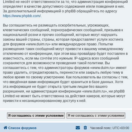
Limited не несёт ответственности за то, что администрация конференций
определяет в качестве допустимого содержания и/или поведения в них.
За дополнительной информацией о phpBB обращайтесь по адресу
https://www.phpbb.com/
.
Вы соглашаетесь не размещать оскорбительных, угрожающих,
клеветнических сообщений, порнографических сообщений, призывов к
национальной розни и прочих сообщений, которые могут нарушить
законы вашей страны, страны, которая предоставляет услуги хостинга
для форумов «www.duim.ru» или международное право. Попытки
размещения таких сообщений могут привести к вашему немедленному
отключению от конференции, при этом ваш провайдер будет поставлен в
известность, если мы сочтём это нужным. IP-адреса всех сообщений
сохраняются для возможности проведения такой политики. Вы
соглашаетесь с тем, что администраторы форумов «www.duim.ru» имеют
право удалить, отредактировать, перенести или закрыть любую тему в
любое время по своему усмотрению. Как пользователь вы согласны с тем,
что введённая вами информация будет храниться в базе данных. Хотя
эта информация не будет открыта третьим лицам без вашего
разрешения, ни администрация конференции «www.duim.ru», ни phpBB
Limited не может быть ответственна за действия хакеров, которые могут
привести к несанкционированному доступу к ней.
Список форумов
Часовой пояс:
UTC+03:00