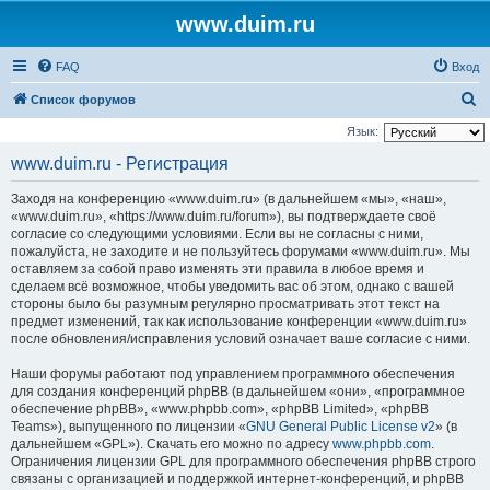
www.duim.ru
FAQ
Вход
П
Список форумов
о
Язык:
и
www.duim.ru - Регистрация
с
Заходя на конференцию «www.duim.ru» (в дальнейшем «мы», «наш»,
к
«www.duim.ru», «https://www.duim.ru/forum»), вы подтверждаете своё
согласие со следующими условиями. Если вы не согласны с ними,
пожалуйста, не заходите и не пользуйтесь форумами «www.duim.ru». Мы
оставляем за собой право изменять эти правила в любое время и
сделаем всё возможное, чтобы уведомить вас об этом, однако с вашей
стороны было бы разумным регулярно просматривать этот текст на
предмет изменений, так как использование конференции «www.duim.ru»
после обновления/исправления условий означает ваше согласие с ними.
Наши форумы работают под управлением программного обеспечения
для создания конференций phpBB (в дальнейшем «они», «программное
обеспечение phpBB», «www.phpbb.com», «phpBB Limited», «phpBB
Teams»), выпущенного по лицензии «
GNU General Public License v2
» (в
дальнейшем «GPL»). Скачать его можно по адресу
www.phpbb.com
.
Ограничения лицензии GPL для программного обеспечения phpBB строго
связаны с организацией и поддержкой интернет-конференций, и phpBB