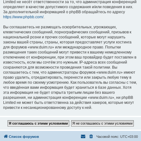
Limited не несёт ответственности за то, что администрация конференций
определяет в качестве допустимого содержания и/или поведения в них.
За дополнительной информацией о phpBB обращайтесь по адресу
https://www.phpbb.com/
.
Вы соглашаетесь не размещать оскорбительных, угрожающих,
клеветнических сообщений, порнографических сообщений, призывов к
национальной розни и прочих сообщений, которые могут нарушить
законы вашей страны, страны, которая предоставляет услуги хостинга
для форумов «www.duim.ru» или международное право. Попытки
размещения таких сообщений могут привести к вашему немедленному
отключению от конференции, при этом ваш провайдер будет поставлен в
известность, если мы сочтём это нужным. IP-адреса всех сообщений
сохраняются для возможности проведения такой политики. Вы
соглашаетесь с тем, что администраторы форумов «www.duim.ru» имеют
право удалить, отредактировать, перенести или закрыть любую тему в
любое время по своему усмотрению. Как пользователь вы согласны с тем,
что введённая вами информация будет храниться в базе данных. Хотя
эта информация не будет открыта третьим лицам без вашего
разрешения, ни администрация конференции «www.duim.ru», ни phpBB
Limited не может быть ответственна за действия хакеров, которые могут
привести к несанкционированному доступу к ней.
Список форумов
Часовой пояс:
UTC+03:00