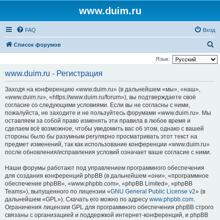
www.duim.ru
FAQ
Вход
П
Список форумов
о
Язык:
и
www.duim.ru - Регистрация
с
Заходя на конференцию «www.duim.ru» (в дальнейшем «мы», «наш»,
к
«www.duim.ru», «https://www.duim.ru/forum»), вы подтверждаете своё
согласие со следующими условиями. Если вы не согласны с ними,
пожалуйста, не заходите и не пользуйтесь форумами «www.duim.ru». Мы
оставляем за собой право изменять эти правила в любое время и
сделаем всё возможное, чтобы уведомить вас об этом, однако с вашей
стороны было бы разумным регулярно просматривать этот текст на
предмет изменений, так как использование конференции «www.duim.ru»
после обновления/исправления условий означает ваше согласие с ними.
Наши форумы работают под управлением программного обеспечения
для создания конференций phpBB (в дальнейшем «они», «программное
обеспечение phpBB», «www.phpbb.com», «phpBB Limited», «phpBB
Teams»), выпущенного по лицензии «
GNU General Public License v2
» (в
дальнейшем «GPL»). Скачать его можно по адресу
www.phpbb.com
.
Ограничения лицензии GPL для программного обеспечения phpBB строго
связаны с организацией и поддержкой интернет-конференций, и phpBB