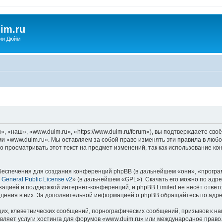
im.ru
ии Дюйм
 «наш», «www.duim.ru», «https://www.duim.ru/forum»), вы подтверждаете сво
ми «www.duim.ru». Мы оставляем за собой право изменять эти правила в любо
о просматривать этот текст на предмет изменений, так как использование 
еспечения для создания конференций phpBB (в дальнейшем «они», «програ
General Public License v2
» (в дальнейшем «GPL»). Скачать его можно по адр
зацией и поддержкой интернет-конференций, и phpBB Limited не несёт ответ
ведения в них. За дополнительной информацией о phpBB обращайтесь по адр
их, клеветнических сообщений, порнографических сообщений, призывов к на
вляет услуги хостинга для форумов «www.duim.ru» или международное право