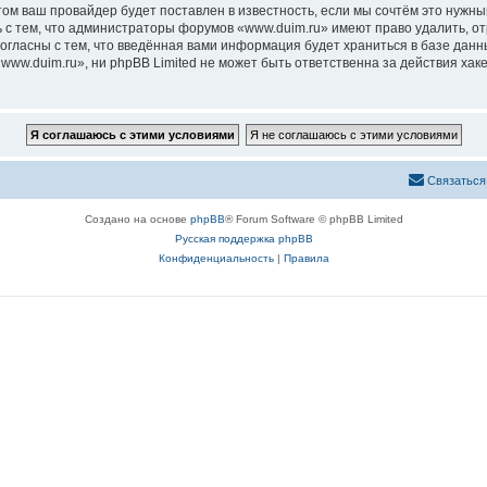
м ваш провайдер будет поставлен в известность, если мы сочтём это нужны
 с тем, что администраторы форумов «www.duim.ru» имеют право удалить, от
согласны с тем, что введённая вами информация будет храниться в базе дан
ww.duim.ru», ни phpBB Limited не может быть ответственна за действия хак
Связаться
Создано на основе
phpBB
® Forum Software © phpBB Limited
Русская поддержка phpBB
Конфиденциальность
|
Правила