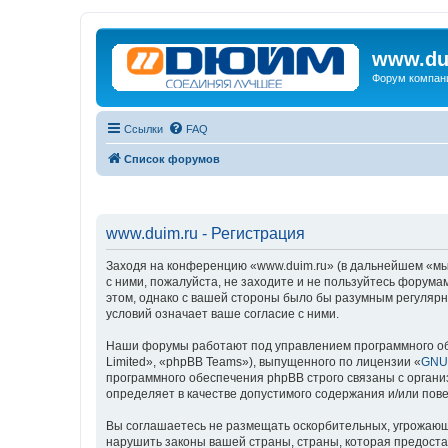
www.du
Форум компан
Ссылки
FAQ
Список форумов
www.duim.ru - Регистрация
Заходя на конференцию «www.duim.ru» (в дальнейшем «мы»,
с ними, пожалуйста, не заходите и не пользуйтесь форума
этом, однако с вашей стороны было бы разумным регулярн
условий означает ваше согласие с ними.
Наши форумы работают под управлением программного об
Limited», «phpBB Teams»), выпущенного по лицензии «
GNU 
программного обеспечения phpBB строго связаны с органи
определяет в качестве допустимого содержания и/или по
Вы соглашаетесь не размещать оскорбительных, угрожающ
нарушить законы вашей страны, страны, которая предоста