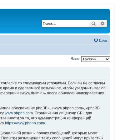
Поиск
Расширенный по
Вход
Язык:
ё согласие со следующими условиями. Если вы не согласны
е время и сделаем всё возможное, чтобы уведомить вас об
конференции «www.duim.ru» после обновления/исправления
ммное обеспечение phpBB», «www.phpbb.com», «phpBB
есу
www.phpbb.com
. Ограничения лицензии GPL для
ственности за то, что администрация конференций
есу
https://www.phpbb.com/
.
циональной розни и прочих сообщений, которые могут
. Попытки размещения таких сообщений могут привести к