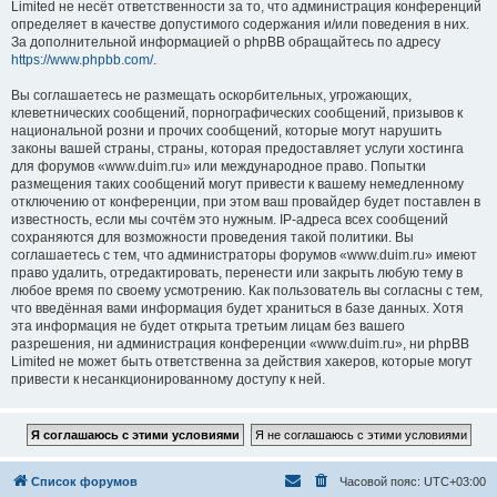
Limited не несёт ответственности за то, что администрация конференций
определяет в качестве допустимого содержания и/или поведения в них.
За дополнительной информацией о phpBB обращайтесь по адресу
https://www.phpbb.com/
.
Вы соглашаетесь не размещать оскорбительных, угрожающих,
клеветнических сообщений, порнографических сообщений, призывов к
национальной розни и прочих сообщений, которые могут нарушить
законы вашей страны, страны, которая предоставляет услуги хостинга
для форумов «www.duim.ru» или международное право. Попытки
размещения таких сообщений могут привести к вашему немедленному
отключению от конференции, при этом ваш провайдер будет поставлен в
известность, если мы сочтём это нужным. IP-адреса всех сообщений
сохраняются для возможности проведения такой политики. Вы
соглашаетесь с тем, что администраторы форумов «www.duim.ru» имеют
право удалить, отредактировать, перенести или закрыть любую тему в
любое время по своему усмотрению. Как пользователь вы согласны с тем,
что введённая вами информация будет храниться в базе данных. Хотя
эта информация не будет открыта третьим лицам без вашего
разрешения, ни администрация конференции «www.duim.ru», ни phpBB
Limited не может быть ответственна за действия хакеров, которые могут
привести к несанкционированному доступу к ней.
Список форумов
Часовой пояс:
UTC+03:00