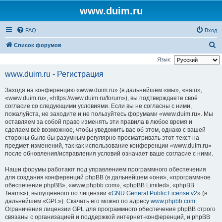
www.duim.ru
FAQ
Вход
П
Список форумов
о
Язык:
и
www.duim.ru - Регистрация
с
Заходя на конференцию «www.duim.ru» (в дальнейшем «мы», «наш»,
к
«www.duim.ru», «https://www.duim.ru/forum»), вы подтверждаете своё
согласие со следующими условиями. Если вы не согласны с ними,
пожалуйста, не заходите и не пользуйтесь форумами «www.duim.ru». Мы
оставляем за собой право изменять эти правила в любое время и
сделаем всё возможное, чтобы уведомить вас об этом, однако с вашей
стороны было бы разумным регулярно просматривать этот текст на
предмет изменений, так как использование конференции «www.duim.ru»
после обновления/исправления условий означает ваше согласие с ними.
Наши форумы работают под управлением программного обеспечения
для создания конференций phpBB (в дальнейшем «они», «программное
обеспечение phpBB», «www.phpbb.com», «phpBB Limited», «phpBB
Teams»), выпущенного по лицензии «
GNU General Public License v2
» (в
дальнейшем «GPL»). Скачать его можно по адресу
www.phpbb.com
.
Ограничения лицензии GPL для программного обеспечения phpBB строго
связаны с организацией и поддержкой интернет-конференций, и phpBB