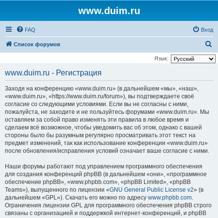
www.duim.ru
FAQ
Вход
П
Список форумов
о
Язык:
и
www.duim.ru - Регистрация
с
Заходя на конференцию «www.duim.ru» (в дальнейшем «мы», «наш»,
к
«www.duim.ru», «https://www.duim.ru/forum»), вы подтверждаете своё
согласие со следующими условиями. Если вы не согласны с ними,
пожалуйста, не заходите и не пользуйтесь форумами «www.duim.ru». Мы
оставляем за собой право изменять эти правила в любое время и
сделаем всё возможное, чтобы уведомить вас об этом, однако с вашей
стороны было бы разумным регулярно просматривать этот текст на
предмет изменений, так как использование конференции «www.duim.ru»
после обновления/исправления условий означает ваше согласие с ними.
Наши форумы работают под управлением программного обеспечения
для создания конференций phpBB (в дальнейшем «они», «программное
обеспечение phpBB», «www.phpbb.com», «phpBB Limited», «phpBB
Teams»), выпущенного по лицензии «
GNU General Public License v2
» (в
дальнейшем «GPL»). Скачать его можно по адресу
www.phpbb.com
.
Ограничения лицензии GPL для программного обеспечения phpBB строго
связаны с организацией и поддержкой интернет-конференций, и phpBB