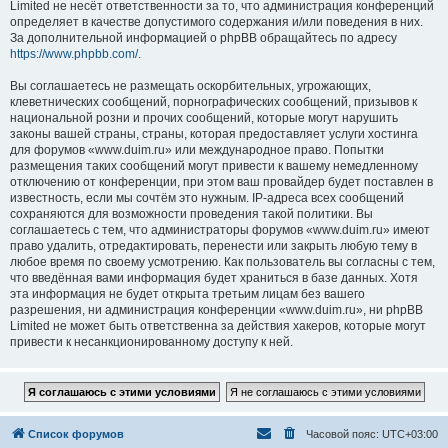
Limited не несёт ответственности за то, что администрация конференций
определяет в качестве допустимого содержания и/или поведения в них.
За дополнительной информацией о phpBB обращайтесь по адресу
https://www.phpbb.com/
.
Вы соглашаетесь не размещать оскорбительных, угрожающих,
клеветнических сообщений, порнографических сообщений, призывов к
национальной розни и прочих сообщений, которые могут нарушить
законы вашей страны, страны, которая предоставляет услуги хостинга
для форумов «www.duim.ru» или международное право. Попытки
размещения таких сообщений могут привести к вашему немедленному
отключению от конференции, при этом ваш провайдер будет поставлен в
известность, если мы сочтём это нужным. IP-адреса всех сообщений
сохраняются для возможности проведения такой политики. Вы
соглашаетесь с тем, что администраторы форумов «www.duim.ru» имеют
право удалить, отредактировать, перенести или закрыть любую тему в
любое время по своему усмотрению. Как пользователь вы согласны с тем,
что введённая вами информация будет храниться в базе данных. Хотя
эта информация не будет открыта третьим лицам без вашего
разрешения, ни администрация конференции «www.duim.ru», ни phpBB
Limited не может быть ответственна за действия хакеров, которые могут
привести к несанкционированному доступу к ней.
Список форумов
Часовой пояс:
UTC+03:00