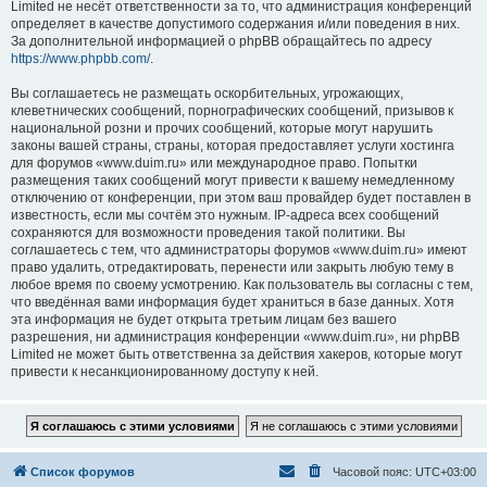
Limited не несёт ответственности за то, что администрация конференций
определяет в качестве допустимого содержания и/или поведения в них.
За дополнительной информацией о phpBB обращайтесь по адресу
https://www.phpbb.com/
.
Вы соглашаетесь не размещать оскорбительных, угрожающих,
клеветнических сообщений, порнографических сообщений, призывов к
национальной розни и прочих сообщений, которые могут нарушить
законы вашей страны, страны, которая предоставляет услуги хостинга
для форумов «www.duim.ru» или международное право. Попытки
размещения таких сообщений могут привести к вашему немедленному
отключению от конференции, при этом ваш провайдер будет поставлен в
известность, если мы сочтём это нужным. IP-адреса всех сообщений
сохраняются для возможности проведения такой политики. Вы
соглашаетесь с тем, что администраторы форумов «www.duim.ru» имеют
право удалить, отредактировать, перенести или закрыть любую тему в
любое время по своему усмотрению. Как пользователь вы согласны с тем,
что введённая вами информация будет храниться в базе данных. Хотя
эта информация не будет открыта третьим лицам без вашего
разрешения, ни администрация конференции «www.duim.ru», ни phpBB
Limited не может быть ответственна за действия хакеров, которые могут
привести к несанкционированному доступу к ней.
Список форумов
Часовой пояс:
UTC+03:00