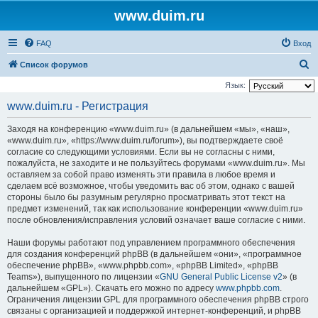
www.duim.ru
FAQ
Вход
П
Список форумов
о
Язык:
и
www.duim.ru - Регистрация
с
Заходя на конференцию «www.duim.ru» (в дальнейшем «мы», «наш»,
к
«www.duim.ru», «https://www.duim.ru/forum»), вы подтверждаете своё
согласие со следующими условиями. Если вы не согласны с ними,
пожалуйста, не заходите и не пользуйтесь форумами «www.duim.ru». Мы
оставляем за собой право изменять эти правила в любое время и
сделаем всё возможное, чтобы уведомить вас об этом, однако с вашей
стороны было бы разумным регулярно просматривать этот текст на
предмет изменений, так как использование конференции «www.duim.ru»
после обновления/исправления условий означает ваше согласие с ними.
Наши форумы работают под управлением программного обеспечения
для создания конференций phpBB (в дальнейшем «они», «программное
обеспечение phpBB», «www.phpbb.com», «phpBB Limited», «phpBB
Teams»), выпущенного по лицензии «
GNU General Public License v2
» (в
дальнейшем «GPL»). Скачать его можно по адресу
www.phpbb.com
.
Ограничения лицензии GPL для программного обеспечения phpBB строго
связаны с организацией и поддержкой интернет-конференций, и phpBB