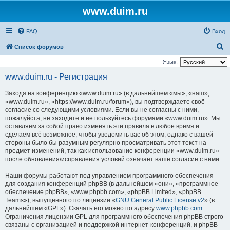
www.duim.ru
FAQ
Вход
П
Список форумов
о
Язык:
и
www.duim.ru - Регистрация
с
Заходя на конференцию «www.duim.ru» (в дальнейшем «мы», «наш»,
к
«www.duim.ru», «https://www.duim.ru/forum»), вы подтверждаете своё
согласие со следующими условиями. Если вы не согласны с ними,
пожалуйста, не заходите и не пользуйтесь форумами «www.duim.ru». Мы
оставляем за собой право изменять эти правила в любое время и
сделаем всё возможное, чтобы уведомить вас об этом, однако с вашей
стороны было бы разумным регулярно просматривать этот текст на
предмет изменений, так как использование конференции «www.duim.ru»
после обновления/исправления условий означает ваше согласие с ними.
Наши форумы работают под управлением программного обеспечения
для создания конференций phpBB (в дальнейшем «они», «программное
обеспечение phpBB», «www.phpbb.com», «phpBB Limited», «phpBB
Teams»), выпущенного по лицензии «
GNU General Public License v2
» (в
дальнейшем «GPL»). Скачать его можно по адресу
www.phpbb.com
.
Ограничения лицензии GPL для программного обеспечения phpBB строго
связаны с организацией и поддержкой интернет-конференций, и phpBB