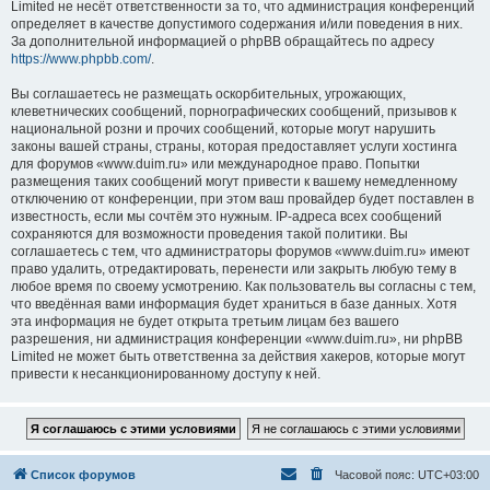
Limited не несёт ответственности за то, что администрация конференций
определяет в качестве допустимого содержания и/или поведения в них.
За дополнительной информацией о phpBB обращайтесь по адресу
https://www.phpbb.com/
.
Вы соглашаетесь не размещать оскорбительных, угрожающих,
клеветнических сообщений, порнографических сообщений, призывов к
национальной розни и прочих сообщений, которые могут нарушить
законы вашей страны, страны, которая предоставляет услуги хостинга
для форумов «www.duim.ru» или международное право. Попытки
размещения таких сообщений могут привести к вашему немедленному
отключению от конференции, при этом ваш провайдер будет поставлен в
известность, если мы сочтём это нужным. IP-адреса всех сообщений
сохраняются для возможности проведения такой политики. Вы
соглашаетесь с тем, что администраторы форумов «www.duim.ru» имеют
право удалить, отредактировать, перенести или закрыть любую тему в
любое время по своему усмотрению. Как пользователь вы согласны с тем,
что введённая вами информация будет храниться в базе данных. Хотя
эта информация не будет открыта третьим лицам без вашего
разрешения, ни администрация конференции «www.duim.ru», ни phpBB
Limited не может быть ответственна за действия хакеров, которые могут
привести к несанкционированному доступу к ней.
Список форумов
Часовой пояс:
UTC+03:00