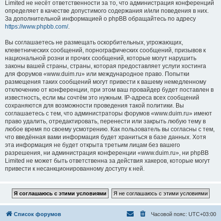
Limited не несёт ответственности за то, что администрация конференций
определяет в качестве допустимого содержания и/или поведения в них.
За дополнительной информацией о phpBB обращайтесь по адресу
https://www.phpbb.com/
.
Вы соглашаетесь не размещать оскорбительных, угрожающих,
клеветнических сообщений, порнографических сообщений, призывов к
национальной розни и прочих сообщений, которые могут нарушить
законы вашей страны, страны, которая предоставляет услуги хостинга
для форумов «www.duim.ru» или международное право. Попытки
размещения таких сообщений могут привести к вашему немедленному
отключению от конференции, при этом ваш провайдер будет поставлен в
известность, если мы сочтём это нужным. IP-адреса всех сообщений
сохраняются для возможности проведения такой политики. Вы
соглашаетесь с тем, что администраторы форумов «www.duim.ru» имеют
право удалить, отредактировать, перенести или закрыть любую тему в
любое время по своему усмотрению. Как пользователь вы согласны с тем,
что введённая вами информация будет храниться в базе данных. Хотя
эта информация не будет открыта третьим лицам без вашего
разрешения, ни администрация конференции «www.duim.ru», ни phpBB
Limited не может быть ответственна за действия хакеров, которые могут
привести к несанкционированному доступу к ней.
Список форумов
Часовой пояс:
UTC+03:00