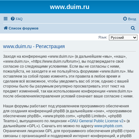
www.duim.ru
FAQ
Вход
П
Список форумов
о
Язык:
и
www.duim.ru - Регистрация
с
Заходя на конференцию «www.duim.ru» (в дальнейшем «мы», «наш»,
к
«www.duim.ru», «https://www.duim.ru/forum»), вы подтверждаете своё
согласие со следующими условиями. Если вы не согласны с ними,
пожалуйста, не заходите и не пользуйтесь форумами «www.duim.ru». Мы
оставляем за собой право изменять эти правила в любое время и
сделаем всё возможное, чтобы уведомить вас об этом, однако с вашей
стороны было бы разумным регулярно просматривать этот текст на
предмет изменений, так как использование конференции «www.duim.ru»
после обновления/исправления условий означает ваше согласие с ними.
Наши форумы работают под управлением программного обеспечения
для создания конференций phpBB (в дальнейшем «они», «программное
обеспечение phpBB», «www.phpbb.com», «phpBB Limited», «phpBB
Teams»), выпущенного по лицензии «
GNU General Public License v2
» (в
дальнейшем «GPL»). Скачать его можно по адресу
www.phpbb.com
.
Ограничения лицензии GPL для программного обеспечения phpBB строго
связаны с организацией и поддержкой интернет-конференций, и phpBB