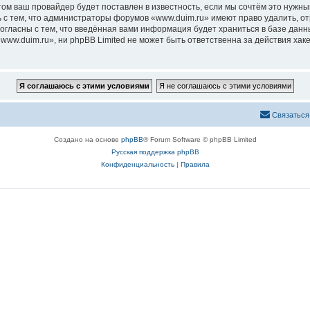
м ваш провайдер будет поставлен в известность, если мы сочтём это нужны
 с тем, что администраторы форумов «www.duim.ru» имеют право удалить, от
согласны с тем, что введённая вами информация будет храниться в базе дан
ww.duim.ru», ни phpBB Limited не может быть ответственна за действия хак
Связаться
Создано на основе
phpBB
® Forum Software © phpBB Limited
Русская поддержка phpBB
Конфиденциальность
|
Правила