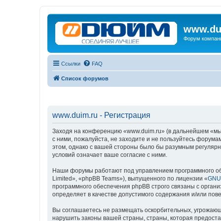
www.du
Форум компан
Ссылки
FAQ
Список форумов
www.duim.ru - Регистрация
Заходя на конференцию «www.duim.ru» (в дальнейшем «мы»,
с ними, пожалуйста, не заходите и не пользуйтесь форума
этом, однако с вашей стороны было бы разумным регулярн
условий означает ваше согласие с ними.
Наши форумы работают под управлением программного об
Limited», «phpBB Teams»), выпущенного по лицензии «
GNU 
программного обеспечения phpBB строго связаны с органи
определяет в качестве допустимого содержания и/или по
Вы соглашаетесь не размещать оскорбительных, угрожающ
нарушить законы вашей страны, страны, которая предоста