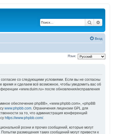
Поиск
Расширенный по
Вход
Язык:
ё согласие со следующими условиями. Если вы не согласны
е время и сделаем всё возможное, чтобы уведомить вас об
конференции «www.duim.ru» после обновления/исправления
ммное обеспечение phpBB», «www.phpbb.com», «phpBB
есу
www.phpbb.com
. Ограничения лицензии GPL для
ственности за то, что администрация конференций
есу
https://www.phpbb.com/
.
циональной розни и прочих сообщений, которые могут
. Попытки размещения таких сообщений могут привести к