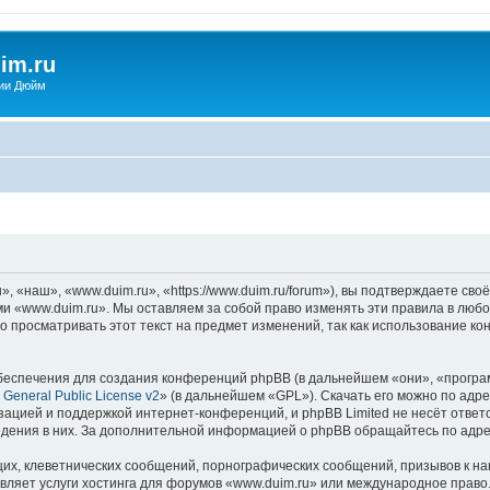
im.ru
ии Дюйм
 «наш», «www.duim.ru», «https://www.duim.ru/forum»), вы подтверждаете сво
ми «www.duim.ru». Мы оставляем за собой право изменять эти правила в любо
о просматривать этот текст на предмет изменений, так как использование 
еспечения для создания конференций phpBB (в дальнейшем «они», «програ
General Public License v2
» (в дальнейшем «GPL»). Скачать его можно по адр
зацией и поддержкой интернет-конференций, и phpBB Limited не несёт ответ
ведения в них. За дополнительной информацией о phpBB обращайтесь по адр
их, клеветнических сообщений, порнографических сообщений, призывов к на
вляет услуги хостинга для форумов «www.duim.ru» или международное право