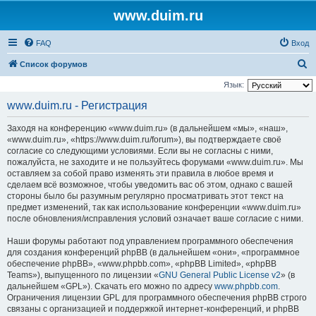
www.duim.ru
FAQ
Вход
П
Список форумов
о
Язык:
и
www.duim.ru - Регистрация
с
Заходя на конференцию «www.duim.ru» (в дальнейшем «мы», «наш»,
к
«www.duim.ru», «https://www.duim.ru/forum»), вы подтверждаете своё
согласие со следующими условиями. Если вы не согласны с ними,
пожалуйста, не заходите и не пользуйтесь форумами «www.duim.ru». Мы
оставляем за собой право изменять эти правила в любое время и
сделаем всё возможное, чтобы уведомить вас об этом, однако с вашей
стороны было бы разумным регулярно просматривать этот текст на
предмет изменений, так как использование конференции «www.duim.ru»
после обновления/исправления условий означает ваше согласие с ними.
Наши форумы работают под управлением программного обеспечения
для создания конференций phpBB (в дальнейшем «они», «программное
обеспечение phpBB», «www.phpbb.com», «phpBB Limited», «phpBB
Teams»), выпущенного по лицензии «
GNU General Public License v2
» (в
дальнейшем «GPL»). Скачать его можно по адресу
www.phpbb.com
.
Ограничения лицензии GPL для программного обеспечения phpBB строго
связаны с организацией и поддержкой интернет-конференций, и phpBB