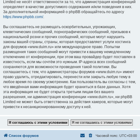
Limited не несёт ответственности за то, что администрация конференций
определяет в качестве допустимого содержания и/или поведения в них.
За дополнительной информацией о phpBB обращайтесь по адресу
https://www.phpbb.com/
.
Вы соглашаетесь не размещать оскорбительных, угрожающих,
клеветнических сообщений, порнографических сообщений, призывов к
национальной розни и прочих сообщений, которые могут нарушить
законы вашей страны, страны, которая предоставляет услуги хостинга
для форумов «www.duim.ru» или международное право. Попытки
размещения таких сообщений могут привести к вашему немедленному
отключению от конференции, при этом ваш провайдер будет поставлен в
известность, если мы сочтём это нужным. IP-адреса всех сообщений
сохраняются для возможности проведения такой политики. Вы
соглашаетесь с тем, что администраторы форумов «www.duim.ru» имеют
право удалить, отредактировать, перенести или закрыть любую тему в
любое время по своему усмотрению. Как пользователь вы согласны с тем,
что введённая вами информация будет храниться в базе данных. Хотя
эта информация не будет открыта третьим лицам без вашего
разрешения, ни администрация конференции «www.duim.ru», ни phpBB
Limited не может быть ответственна за действия хакеров, которые могут
привести к несанкционированному доступу к ней.
Список форумов
Часовой пояс:
UTC+03:00