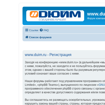
www.du
Форум компан
Ссылки
FAQ
Список форумов
www.duim.ru - Регистрация
Заходя на конференцию «www.duim.ru» (в дальнейшем «мы»,
с ними, пожалуйста, не заходите и не пользуйтесь форума
этом, однако с вашей стороны было бы разумным регулярн
условий означает ваше согласие с ними.
Наши форумы работают под управлением программного об
Limited», «phpBB Teams»), выпущенного по лицензии «
GNU 
программного обеспечения phpBB строго связаны с органи
определяет в качестве допустимого содержания и/или по
Вы соглашаетесь не размещать оскорбительных, угрожающ
нарушить законы вашей страны, страны, которая предоста