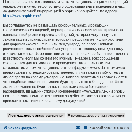
Limited не несёт ответственности за то, что администрация конференций
определяет в качестве допустимого содержания и/или поведения в них.
За дополнительной информацией о phpBB обращайтесь по адресу
https://www.phpbb.com/
.
Вы соглашаетесь не размещать оскорбительных, угрожающих,
клеветнических сообщений, порнографических сообщений, призывов к
национальной розни и прочих сообщений, которые могут нарушить
законы вашей страны, страны, которая предоставляет услуги хостинга
для форумов «www.duim.ru» или международное право. Попытки
размещения таких сообщений могут привести к вашему немедленному
отключению от конференции, при этом ваш провайдер будет поставлен в
известность, если мы сочтём это нужным. IP-адреса всех сообщений
сохраняются для возможности проведения такой политики. Вы
соглашаетесь с тем, что администраторы форумов «www.duim.ru» имеют
право удалить, отредактировать, перенести или закрыть любую тему в
любое время по своему усмотрению. Как пользователь вы согласны с тем,
что введённая вами информация будет храниться в базе данных. Хотя
эта информация не будет открыта третьим лицам без вашего
разрешения, ни администрация конференции «www.duim.ru», ни phpBB
Limited не может быть ответственна за действия хакеров, которые могут
привести к несанкционированному доступу к ней.
Список форумов
Часовой пояс:
UTC+03:00