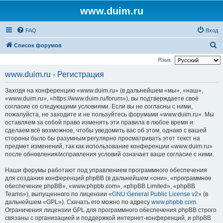
www.duim.ru
FAQ
Вход
П
Список форумов
о
Язык:
и
www.duim.ru - Регистрация
с
Заходя на конференцию «www.duim.ru» (в дальнейшем «мы», «наш»,
к
«www.duim.ru», «https://www.duim.ru/forum»), вы подтверждаете своё
согласие со следующими условиями. Если вы не согласны с ними,
пожалуйста, не заходите и не пользуйтесь форумами «www.duim.ru». Мы
оставляем за собой право изменять эти правила в любое время и
сделаем всё возможное, чтобы уведомить вас об этом, однако с вашей
стороны было бы разумным регулярно просматривать этот текст на
предмет изменений, так как использование конференции «www.duim.ru»
после обновления/исправления условий означает ваше согласие с ними.
Наши форумы работают под управлением программного обеспечения
для создания конференций phpBB (в дальнейшем «они», «программное
обеспечение phpBB», «www.phpbb.com», «phpBB Limited», «phpBB
Teams»), выпущенного по лицензии «
GNU General Public License v2
» (в
дальнейшем «GPL»). Скачать его можно по адресу
www.phpbb.com
.
Ограничения лицензии GPL для программного обеспечения phpBB строго
связаны с организацией и поддержкой интернет-конференций, и phpBB