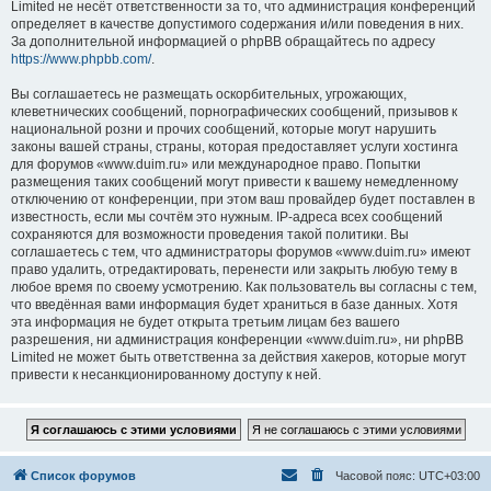
Limited не несёт ответственности за то, что администрация конференций
определяет в качестве допустимого содержания и/или поведения в них.
За дополнительной информацией о phpBB обращайтесь по адресу
https://www.phpbb.com/
.
Вы соглашаетесь не размещать оскорбительных, угрожающих,
клеветнических сообщений, порнографических сообщений, призывов к
национальной розни и прочих сообщений, которые могут нарушить
законы вашей страны, страны, которая предоставляет услуги хостинга
для форумов «www.duim.ru» или международное право. Попытки
размещения таких сообщений могут привести к вашему немедленному
отключению от конференции, при этом ваш провайдер будет поставлен в
известность, если мы сочтём это нужным. IP-адреса всех сообщений
сохраняются для возможности проведения такой политики. Вы
соглашаетесь с тем, что администраторы форумов «www.duim.ru» имеют
право удалить, отредактировать, перенести или закрыть любую тему в
любое время по своему усмотрению. Как пользователь вы согласны с тем,
что введённая вами информация будет храниться в базе данных. Хотя
эта информация не будет открыта третьим лицам без вашего
разрешения, ни администрация конференции «www.duim.ru», ни phpBB
Limited не может быть ответственна за действия хакеров, которые могут
привести к несанкционированному доступу к ней.
Список форумов
Часовой пояс:
UTC+03:00