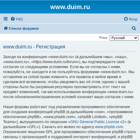
www.duim.ru
FAQ
Вход
П
Список форумов
о
Язык:
и
www.duim.ru - Регистрация
с
Заходя на конференцию «www.duim.ru» (в дальнейшем «мы», «наш»,
к
«www.duim.ru», «https://www.duim.ru/forum»), вы подтверждаете своё
согласие со следующими условиями. Если вы не согласны с ними,
пожалуйста, не заходите и не пользуйтесь форумами «www.duim.ru». Мы
оставляем за собой право изменять эти правила в любое время и
сделаем всё возможное, чтобы уведомить вас об этом, однако с вашей
стороны было бы разумным регулярно просматривать этот текст на
предмет изменений, так как использование конференции «www.duim.ru»
после обновления/исправления условий означает ваше согласие с ними.
Наши форумы работают под управлением программного обеспечения
для создания конференций phpBB (в дальнейшем «они», «программное
обеспечение phpBB», «www.phpbb.com», «phpBB Limited», «phpBB
Teams»), выпущенного по лицензии «
GNU General Public License v2
» (в
дальнейшем «GPL»). Скачать его можно по адресу
www.phpbb.com
.
Ограничения лицензии GPL для программного обеспечения phpBB строго
связаны с организацией и поддержкой интернет-конференций, и phpBB