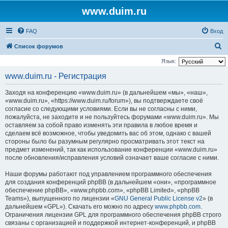
www.duim.ru
FAQ
Вход
П
Список форумов
о
Язык:
и
www.duim.ru - Регистрация
с
Заходя на конференцию «www.duim.ru» (в дальнейшем «мы», «наш»,
к
«www.duim.ru», «https://www.duim.ru/forum»), вы подтверждаете своё
согласие со следующими условиями. Если вы не согласны с ними,
пожалуйста, не заходите и не пользуйтесь форумами «www.duim.ru». Мы
оставляем за собой право изменять эти правила в любое время и
сделаем всё возможное, чтобы уведомить вас об этом, однако с вашей
стороны было бы разумным регулярно просматривать этот текст на
предмет изменений, так как использование конференции «www.duim.ru»
после обновления/исправления условий означает ваше согласие с ними.
Наши форумы работают под управлением программного обеспечения
для создания конференций phpBB (в дальнейшем «они», «программное
обеспечение phpBB», «www.phpbb.com», «phpBB Limited», «phpBB
Teams»), выпущенного по лицензии «
GNU General Public License v2
» (в
дальнейшем «GPL»). Скачать его можно по адресу
www.phpbb.com
.
Ограничения лицензии GPL для программного обеспечения phpBB строго
связаны с организацией и поддержкой интернет-конференций, и phpBB