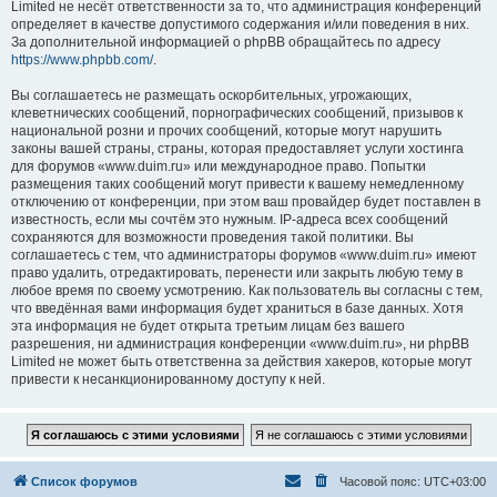
Limited не несёт ответственности за то, что администрация конференций
определяет в качестве допустимого содержания и/или поведения в них.
За дополнительной информацией о phpBB обращайтесь по адресу
https://www.phpbb.com/
.
Вы соглашаетесь не размещать оскорбительных, угрожающих,
клеветнических сообщений, порнографических сообщений, призывов к
национальной розни и прочих сообщений, которые могут нарушить
законы вашей страны, страны, которая предоставляет услуги хостинга
для форумов «www.duim.ru» или международное право. Попытки
размещения таких сообщений могут привести к вашему немедленному
отключению от конференции, при этом ваш провайдер будет поставлен в
известность, если мы сочтём это нужным. IP-адреса всех сообщений
сохраняются для возможности проведения такой политики. Вы
соглашаетесь с тем, что администраторы форумов «www.duim.ru» имеют
право удалить, отредактировать, перенести или закрыть любую тему в
любое время по своему усмотрению. Как пользователь вы согласны с тем,
что введённая вами информация будет храниться в базе данных. Хотя
эта информация не будет открыта третьим лицам без вашего
разрешения, ни администрация конференции «www.duim.ru», ни phpBB
Limited не может быть ответственна за действия хакеров, которые могут
привести к несанкционированному доступу к ней.
Список форумов
Часовой пояс:
UTC+03:00