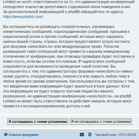
Limited не несёт ответственности за то, что администрация конференций
определяет в качестве допустимого содержания и/или поведения в них.
За дополнительной информацией о phpBB обращайтесь по адресу
https://www.phpbb.com/
.
Вы соглашаетесь не размещать оскорбительных, угрожающих,
клеветнических сообщений, порнографических сообщений, призывов к
национальной розни и прочих сообщений, которые могут нарушить
законы вашей страны, страны, которая предоставляет услуги хостинга
для форумов «www.duim.ru» или международное право. Попытки
размещения таких сообщений могут привести к вашему немедленному
отключению от конференции, при этом ваш провайдер будет поставлен в
известность, если мы сочтём это нужным. IP-адреса всех сообщений
сохраняются для возможности проведения такой политики. Вы
соглашаетесь с тем, что администраторы форумов «www.duim.ru» имеют
право удалить, отредактировать, перенести или закрыть любую тему в
любое время по своему усмотрению. Как пользователь вы согласны с тем,
что введённая вами информация будет храниться в базе данных. Хотя
эта информация не будет открыта третьим лицам без вашего
разрешения, ни администрация конференции «www.duim.ru», ни phpBB
Limited не может быть ответственна за действия хакеров, которые могут
привести к несанкционированному доступу к ней.
Список форумов
Часовой пояс:
UTC+03:00