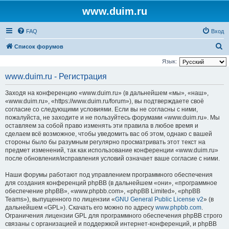
www.duim.ru
FAQ
Вход
П
Список форумов
о
Язык:
и
www.duim.ru - Регистрация
с
Заходя на конференцию «www.duim.ru» (в дальнейшем «мы», «наш»,
к
«www.duim.ru», «https://www.duim.ru/forum»), вы подтверждаете своё
согласие со следующими условиями. Если вы не согласны с ними,
пожалуйста, не заходите и не пользуйтесь форумами «www.duim.ru». Мы
оставляем за собой право изменять эти правила в любое время и
сделаем всё возможное, чтобы уведомить вас об этом, однако с вашей
стороны было бы разумным регулярно просматривать этот текст на
предмет изменений, так как использование конференции «www.duim.ru»
после обновления/исправления условий означает ваше согласие с ними.
Наши форумы работают под управлением программного обеспечения
для создания конференций phpBB (в дальнейшем «они», «программное
обеспечение phpBB», «www.phpbb.com», «phpBB Limited», «phpBB
Teams»), выпущенного по лицензии «
GNU General Public License v2
» (в
дальнейшем «GPL»). Скачать его можно по адресу
www.phpbb.com
.
Ограничения лицензии GPL для программного обеспечения phpBB строго
связаны с организацией и поддержкой интернет-конференций, и phpBB