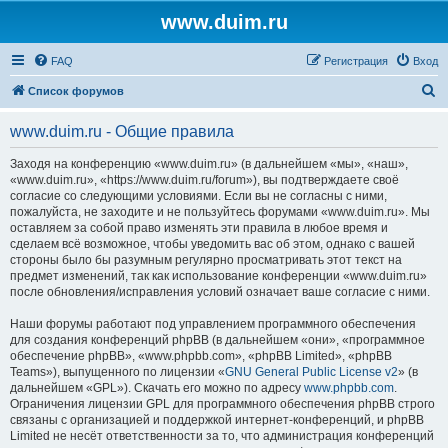
www.duim.ru
FAQ
Регистрация
Вход
П
Список форумов
о
www.duim.ru - Общие правила
и
с
Заходя на конференцию «www.duim.ru» (в дальнейшем «мы», «наш»,
«www.duim.ru», «https://www.duim.ru/forum»), вы подтверждаете своё
к
согласие со следующими условиями. Если вы не согласны с ними,
пожалуйста, не заходите и не пользуйтесь форумами «www.duim.ru». Мы
оставляем за собой право изменять эти правила в любое время и
сделаем всё возможное, чтобы уведомить вас об этом, однако с вашей
стороны было бы разумным регулярно просматривать этот текст на
предмет изменений, так как использование конференции «www.duim.ru»
после обновления/исправления условий означает ваше согласие с ними.
Наши форумы работают под управлением программного обеспечения
для создания конференций phpBB (в дальнейшем «они», «программное
обеспечение phpBB», «www.phpbb.com», «phpBB Limited», «phpBB
Teams»), выпущенного по лицензии «
GNU General Public License v2
» (в
дальнейшем «GPL»). Скачать его можно по адресу
www.phpbb.com
.
Ограничения лицензии GPL для программного обеспечения phpBB строго
связаны с организацией и поддержкой интернет-конференций, и phpBB
Limited не несёт ответственности за то, что администрация конференций