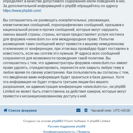
определяет в качестве допустимого содержания и/или поведения в них.
За дополнительной информацией о phpBB обращайтесь по адресу
https://www.phpbb.com/
.
Вы соглашаетесь не размещать оскорбительных, угрожающих,
клеветнических сообщений, порнографических сообщений, призывов к
национальной розни и прочих сообщений, которые могут нарушить
законы вашей страны, страны, которая предоставляет услуги хостинга
для форумов «www.duim.ru» или международное право. Попытки
размещения таких сообщений могут привести к вашему немедленному
отключению от конференции, при этом ваш провайдер будет поставлен в
известность, если мы сочтём это нужным. IP-адреса всех сообщений
сохраняются для возможности проведения такой политики. Вы
соглашаетесь с тем, что администраторы форумов «www.duim.ru» имеют
право удалить, отредактировать, перенести или закрыть любую тему в
любое время по своему усмотрению. Как пользователь вы согласны с тем,
что введённая вами информация будет храниться в базе данных. Хотя
эта информация не будет открыта третьим лицам без вашего
разрешения, ни администрация конференции «www.duim.ru», ни phpBB
Limited не может быть ответственна за действия хакеров, которые могут
привести к несанкционированному доступу к ней.
Список форумов
Часовой пояс:
UTC+03:00
Создано на основе
phpBB
® Forum Software © phpBB Limited
Русская поддержка phpBB
Конфиденциальность
|
Правила