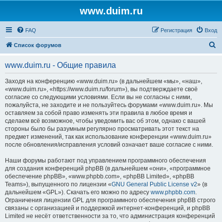
www.duim.ru
FAQ
Регистрация
Вход
П
Список форумов
о
www.duim.ru - Общие правила
и
с
Заходя на конференцию «www.duim.ru» (в дальнейшем «мы», «наш»,
«www.duim.ru», «https://www.duim.ru/forum»), вы подтверждаете своё
к
согласие со следующими условиями. Если вы не согласны с ними,
пожалуйста, не заходите и не пользуйтесь форумами «www.duim.ru». Мы
оставляем за собой право изменять эти правила в любое время и
сделаем всё возможное, чтобы уведомить вас об этом, однако с вашей
стороны было бы разумным регулярно просматривать этот текст на
предмет изменений, так как использование конференции «www.duim.ru»
после обновления/исправления условий означает ваше согласие с ними.
Наши форумы работают под управлением программного обеспечения
для создания конференций phpBB (в дальнейшем «они», «программное
обеспечение phpBB», «www.phpbb.com», «phpBB Limited», «phpBB
Teams»), выпущенного по лицензии «
GNU General Public License v2
» (в
дальнейшем «GPL»). Скачать его можно по адресу
www.phpbb.com
.
Ограничения лицензии GPL для программного обеспечения phpBB строго
связаны с организацией и поддержкой интернет-конференций, и phpBB
Limited не несёт ответственности за то, что администрация конференций