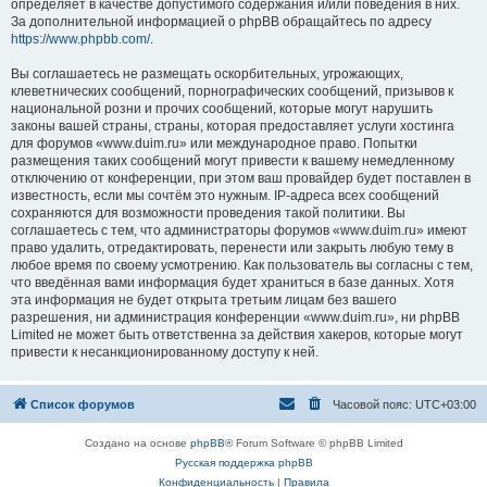
определяет в качестве допустимого содержания и/или поведения в них.
За дополнительной информацией о phpBB обращайтесь по адресу
https://www.phpbb.com/
.
Вы соглашаетесь не размещать оскорбительных, угрожающих,
клеветнических сообщений, порнографических сообщений, призывов к
национальной розни и прочих сообщений, которые могут нарушить
законы вашей страны, страны, которая предоставляет услуги хостинга
для форумов «www.duim.ru» или международное право. Попытки
размещения таких сообщений могут привести к вашему немедленному
отключению от конференции, при этом ваш провайдер будет поставлен в
известность, если мы сочтём это нужным. IP-адреса всех сообщений
сохраняются для возможности проведения такой политики. Вы
соглашаетесь с тем, что администраторы форумов «www.duim.ru» имеют
право удалить, отредактировать, перенести или закрыть любую тему в
любое время по своему усмотрению. Как пользователь вы согласны с тем,
что введённая вами информация будет храниться в базе данных. Хотя
эта информация не будет открыта третьим лицам без вашего
разрешения, ни администрация конференции «www.duim.ru», ни phpBB
Limited не может быть ответственна за действия хакеров, которые могут
привести к несанкционированному доступу к ней.
Список форумов
Часовой пояс:
UTC+03:00
Создано на основе
phpBB
® Forum Software © phpBB Limited
Русская поддержка phpBB
Конфиденциальность
|
Правила