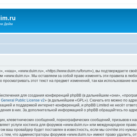
im.ru
ии Дюйм
 «наш», «www.duim.ru», «https://www.duim.ru/forum»), вы подтверждаете сво
ми «www.duim.ru». Мы оставляем за собой право изменять эти правила в любо
о просматривать этот текст на предмет изменений, так как использование 
еспечения для создания конференций phpBB (в дальнейшем «они», «програ
General Public License v2
» (в дальнейшем «GPL»). Скачать его можно по адр
зацией и поддержкой интернет-конференций, и phpBB Limited не несёт ответ
ведения в них. За дополнительной информацией о phpBB обращайтесь по адр
их, клеветнических сообщений, порнографических сообщений, призывов к на
вляет услуги хостинга для форумов «www.duim.ru» или международное право
м ваш провайдер будет поставлен в известность, если мы сочтём это нужны
 с тем, что администраторы форумов «www.duim.ru» имеют право удалить, от