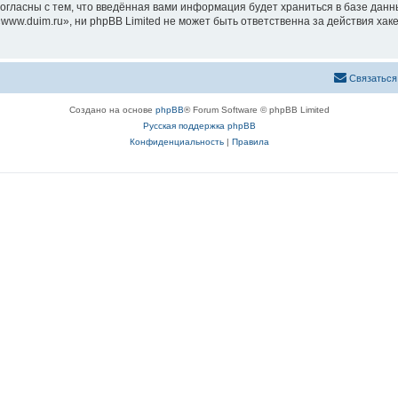
согласны с тем, что введённая вами информация будет храниться в базе дан
ww.duim.ru», ни phpBB Limited не может быть ответственна за действия хак
Связаться
Создано на основе
phpBB
® Forum Software © phpBB Limited
Русская поддержка phpBB
Конфиденциальность
|
Правила