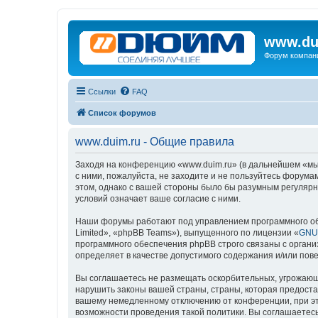
www.du
Форум компан
Ссылки
FAQ
Список форумов
www.duim.ru - Общие правила
Заходя на конференцию «www.duim.ru» (в дальнейшем «мы»,
с ними, пожалуйста, не заходите и не пользуйтесь форума
этом, однако с вашей стороны было бы разумным регулярн
условий означает ваше согласие с ними.
Наши форумы работают под управлением программного об
Limited», «phpBB Teams»), выпущенного по лицензии «
GNU 
программного обеспечения phpBB строго связаны с органи
определяет в качестве допустимого содержания и/или по
Вы соглашаетесь не размещать оскорбительных, угрожающ
нарушить законы вашей страны, страны, которая предоста
вашему немедленному отключению от конференции, при это
возможности проведения такой политики. Вы соглашаетесь