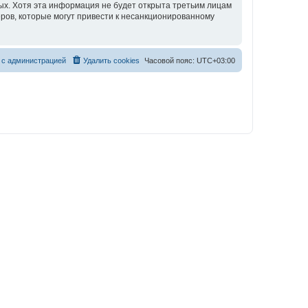
ных. Хотя эта информация не будет открыта третьим лицам
еров, которые могут привести к несанкционированному
 с администрацией
Удалить cookies
Часовой пояс:
UTC+03:00