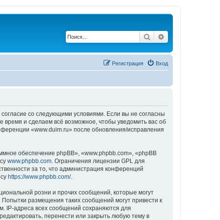
Поиск
Расширенный по
Регистрация
Вход
ё согласие со следующими условиями. Если вы не согласны
е время и сделаем всё возможное, чтобы уведомить вас об
конференции «www.duim.ru» после обновления/исправления
ммное обеспечение phpBB», «www.phpbb.com», «phpBB
есу
www.phpbb.com
. Ограничения лицензии GPL для
ственности за то, что администрация конференций
есу
https://www.phpbb.com/
.
циональной розни и прочих сообщений, которые могут
. Попытки размещения таких сообщений могут привести к
м. IP-адреса всех сообщений сохраняются для
редактировать, перенести или закрыть любую тему в