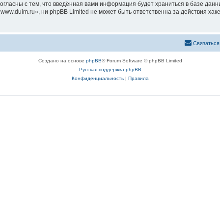
согласны с тем, что введённая вами информация будет храниться в базе дан
ww.duim.ru», ни phpBB Limited не может быть ответственна за действия хак
Связаться
Создано на основе
phpBB
® Forum Software © phpBB Limited
Русская поддержка phpBB
Конфиденциальность
|
Правила