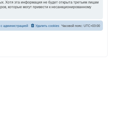
ных. Хотя эта информация не будет открыта третьим лицам
еров, которые могут привести к несанкционированному
 с администрацией
Удалить cookies
Часовой пояс:
UTC+03:00