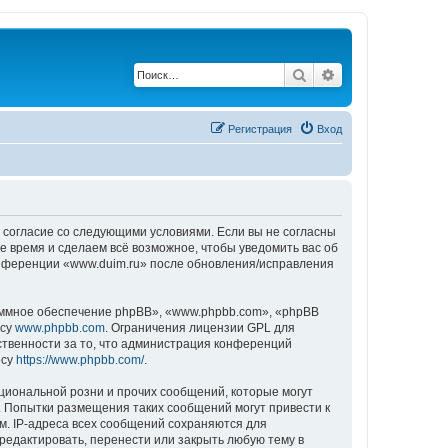
Поиск
Расширенный по
Регистрация
Вход
ё согласие со следующими условиями. Если вы не согласны
е время и сделаем всё возможное, чтобы уведомить вас об
конференции «www.duim.ru» после обновления/исправления
ммное обеспечение phpBB», «www.phpbb.com», «phpBB
есу
www.phpbb.com
. Ограничения лицензии GPL для
ственности за то, что администрация конференций
есу
https://www.phpbb.com/
.
циональной розни и прочих сообщений, которые могут
. Попытки размещения таких сообщений могут привести к
м. IP-адреса всех сообщений сохраняются для
редактировать, перенести или закрыть любую тему в