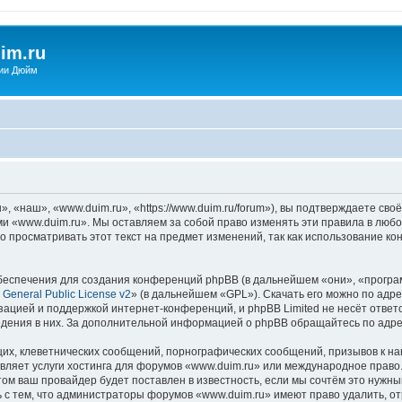
im.ru
ии Дюйм
 «наш», «www.duim.ru», «https://www.duim.ru/forum»), вы подтверждаете сво
ми «www.duim.ru». Мы оставляем за собой право изменять эти правила в любо
о просматривать этот текст на предмет изменений, так как использование 
еспечения для создания конференций phpBB (в дальнейшем «они», «програ
General Public License v2
» (в дальнейшем «GPL»). Скачать его можно по адр
зацией и поддержкой интернет-конференций, и phpBB Limited не несёт ответ
ведения в них. За дополнительной информацией о phpBB обращайтесь по адр
их, клеветнических сообщений, порнографических сообщений, призывов к на
вляет услуги хостинга для форумов «www.duim.ru» или международное право
м ваш провайдер будет поставлен в известность, если мы сочтём это нужны
 с тем, что администраторы форумов «www.duim.ru» имеют право удалить, от