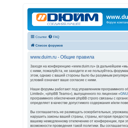
www.du
Форум компан
Ссылки
FAQ
Список форумов
www.duim.ru - Общие правила
Заходя на конференцию «www.duim.ru» (в дальнейшем «мы»,
с ними, пожалуйста, не заходите и не пользуйтесь форума
этом, однако с вашей стороны было бы разумным регулярн
условий означает ваше согласие с ними.
Наши форумы работают под управлением программного об
Limited», «phpBB Teams»), выпущенного по лицензии «
GNU 
программного обеспечения phpBB строго связаны с органи
определяет в качестве допустимого содержания и/или по
Вы соглашаетесь не размещать оскорбительных, угрожающ
нарушить законы вашей страны, страны, которая предоста
вашему немедленному отключению от конференции, при это
возможности проведения такой политики. Вы соглашаетесь