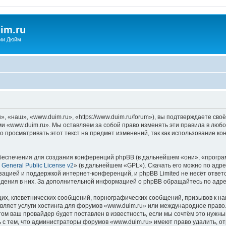
im.ru
ии Дюйм
 «наш», «www.duim.ru», «https://www.duim.ru/forum»), вы подтверждаете сво
ми «www.duim.ru». Мы оставляем за собой право изменять эти правила в любо
о просматривать этот текст на предмет изменений, так как использование 
еспечения для создания конференций phpBB (в дальнейшем «они», «програ
General Public License v2
» (в дальнейшем «GPL»). Скачать его можно по адр
зацией и поддержкой интернет-конференций, и phpBB Limited не несёт ответ
ведения в них. За дополнительной информацией о phpBB обращайтесь по адр
их, клеветнических сообщений, порнографических сообщений, призывов к на
вляет услуги хостинга для форумов «www.duim.ru» или международное право
м ваш провайдер будет поставлен в известность, если мы сочтём это нужны
 с тем, что администраторы форумов «www.duim.ru» имеют право удалить, от