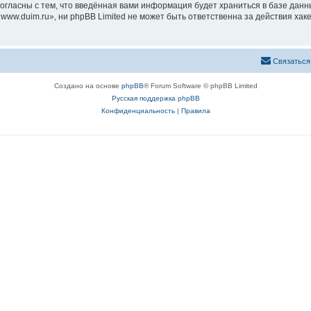
согласны с тем, что введённая вами информация будет храниться в базе дан
ww.duim.ru», ни phpBB Limited не может быть ответственна за действия хак
Связаться
Создано на основе
phpBB
® Forum Software © phpBB Limited
Русская поддержка phpBB
Конфиденциальность
|
Правила