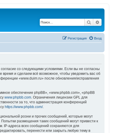
Поиск
Расширенный по
Регистрация
Вход
ё согласие со следующими условиями. Если вы не согласны
е время и сделаем всё возможное, чтобы уведомить вас об
конференции «www.duim.ru» после обновления/исправления
ммное обеспечение phpBB», «www.phpbb.com», «phpBB
есу
www.phpbb.com
. Ограничения лицензии GPL для
ственности за то, что администрация конференций
есу
https://www.phpbb.com/
.
циональной розни и прочих сообщений, которые могут
. Попытки размещения таких сообщений могут привести к
м. IP-адреса всех сообщений сохраняются для
редактировать, перенести или закрыть любую тему в