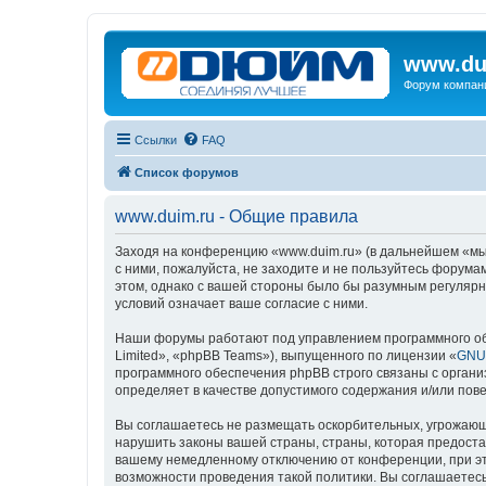
www.du
Форум компан
Ссылки
FAQ
Список форумов
www.duim.ru - Общие правила
Заходя на конференцию «www.duim.ru» (в дальнейшем «мы»,
с ними, пожалуйста, не заходите и не пользуйтесь форума
этом, однако с вашей стороны было бы разумным регулярн
условий означает ваше согласие с ними.
Наши форумы работают под управлением программного об
Limited», «phpBB Teams»), выпущенного по лицензии «
GNU 
программного обеспечения phpBB строго связаны с органи
определяет в качестве допустимого содержания и/или по
Вы соглашаетесь не размещать оскорбительных, угрожающ
нарушить законы вашей страны, страны, которая предоста
вашему немедленному отключению от конференции, при это
возможности проведения такой политики. Вы соглашаетесь