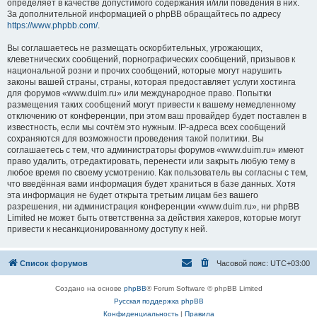
определяет в качестве допустимого содержания и/или поведения в них.
За дополнительной информацией о phpBB обращайтесь по адресу
https://www.phpbb.com/
.
Вы соглашаетесь не размещать оскорбительных, угрожающих,
клеветнических сообщений, порнографических сообщений, призывов к
национальной розни и прочих сообщений, которые могут нарушить
законы вашей страны, страны, которая предоставляет услуги хостинга
для форумов «www.duim.ru» или международное право. Попытки
размещения таких сообщений могут привести к вашему немедленному
отключению от конференции, при этом ваш провайдер будет поставлен в
известность, если мы сочтём это нужным. IP-адреса всех сообщений
сохраняются для возможности проведения такой политики. Вы
соглашаетесь с тем, что администраторы форумов «www.duim.ru» имеют
право удалить, отредактировать, перенести или закрыть любую тему в
любое время по своему усмотрению. Как пользователь вы согласны с тем,
что введённая вами информация будет храниться в базе данных. Хотя
эта информация не будет открыта третьим лицам без вашего
разрешения, ни администрация конференции «www.duim.ru», ни phpBB
Limited не может быть ответственна за действия хакеров, которые могут
привести к несанкционированному доступу к ней.
Список форумов
Часовой пояс:
UTC+03:00
Создано на основе
phpBB
® Forum Software © phpBB Limited
Русская поддержка phpBB
Конфиденциальность
|
Правила