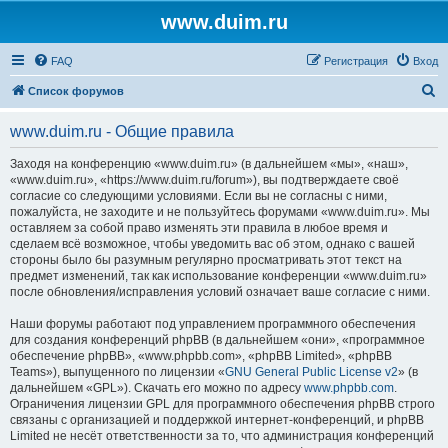
www.duim.ru
FAQ
Регистрация
Вход
П
Список форумов
о
www.duim.ru - Общие правила
и
с
Заходя на конференцию «www.duim.ru» (в дальнейшем «мы», «наш»,
«www.duim.ru», «https://www.duim.ru/forum»), вы подтверждаете своё
к
согласие со следующими условиями. Если вы не согласны с ними,
пожалуйста, не заходите и не пользуйтесь форумами «www.duim.ru». Мы
оставляем за собой право изменять эти правила в любое время и
сделаем всё возможное, чтобы уведомить вас об этом, однако с вашей
стороны было бы разумным регулярно просматривать этот текст на
предмет изменений, так как использование конференции «www.duim.ru»
после обновления/исправления условий означает ваше согласие с ними.
Наши форумы работают под управлением программного обеспечения
для создания конференций phpBB (в дальнейшем «они», «программное
обеспечение phpBB», «www.phpbb.com», «phpBB Limited», «phpBB
Teams»), выпущенного по лицензии «
GNU General Public License v2
» (в
дальнейшем «GPL»). Скачать его можно по адресу
www.phpbb.com
.
Ограничения лицензии GPL для программного обеспечения phpBB строго
связаны с организацией и поддержкой интернет-конференций, и phpBB
Limited не несёт ответственности за то, что администрация конференций