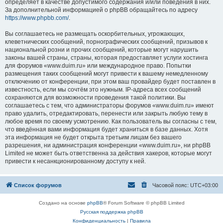
определяет в качестве допустимого содержания и/или поведения в них.
За дополнительной информацией о phpBB обращайтесь по адресу
https://www.phpbb.com/
.
Вы соглашаетесь не размещать оскорбительных, угрожающих,
клеветнических сообщений, порнографических сообщений, призывов к
национальной розни и прочих сообщений, которые могут нарушить
законы вашей страны, страны, которая предоставляет услуги хостинга
для форумов «www.duim.ru» или международное право. Попытки
размещения таких сообщений могут привести к вашему немедленному
отключению от конференции, при этом ваш провайдер будет поставлен в
известность, если мы сочтём это нужным. IP-адреса всех сообщений
сохраняются для возможности проведения такой политики. Вы
соглашаетесь с тем, что администраторы форумов «www.duim.ru» имеют
право удалить, отредактировать, перенести или закрыть любую тему в
любое время по своему усмотрению. Как пользователь вы согласны с тем,
что введённая вами информация будет храниться в базе данных. Хотя
эта информация не будет открыта третьим лицам без вашего
разрешения, ни администрация конференции «www.duim.ru», ни phpBB
Limited не может быть ответственна за действия хакеров, которые могут
привести к несанкционированному доступу к ней.
Список форумов
Часовой пояс:
UTC+03:00
Создано на основе
phpBB
® Forum Software © phpBB Limited
Русская поддержка phpBB
Конфиденциальность
|
Правила