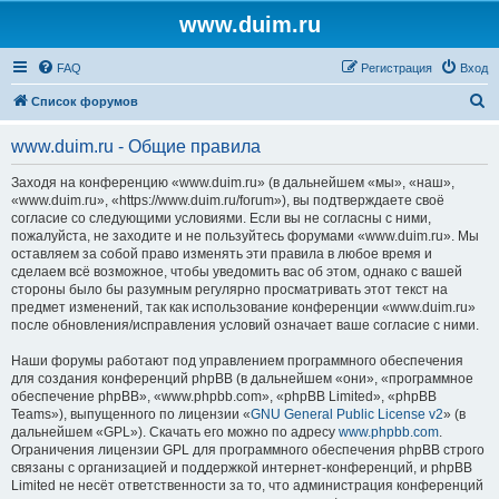
www.duim.ru
FAQ
Регистрация
Вход
П
Список форумов
о
www.duim.ru - Общие правила
и
с
Заходя на конференцию «www.duim.ru» (в дальнейшем «мы», «наш»,
«www.duim.ru», «https://www.duim.ru/forum»), вы подтверждаете своё
к
согласие со следующими условиями. Если вы не согласны с ними,
пожалуйста, не заходите и не пользуйтесь форумами «www.duim.ru». Мы
оставляем за собой право изменять эти правила в любое время и
сделаем всё возможное, чтобы уведомить вас об этом, однако с вашей
стороны было бы разумным регулярно просматривать этот текст на
предмет изменений, так как использование конференции «www.duim.ru»
после обновления/исправления условий означает ваше согласие с ними.
Наши форумы работают под управлением программного обеспечения
для создания конференций phpBB (в дальнейшем «они», «программное
обеспечение phpBB», «www.phpbb.com», «phpBB Limited», «phpBB
Teams»), выпущенного по лицензии «
GNU General Public License v2
» (в
дальнейшем «GPL»). Скачать его можно по адресу
www.phpbb.com
.
Ограничения лицензии GPL для программного обеспечения phpBB строго
связаны с организацией и поддержкой интернет-конференций, и phpBB
Limited не несёт ответственности за то, что администрация конференций