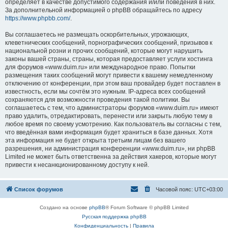
определяет в качестве допустимого содержания и/или поведения в них.
За дополнительной информацией о phpBB обращайтесь по адресу
https://www.phpbb.com/
.
Вы соглашаетесь не размещать оскорбительных, угрожающих,
клеветнических сообщений, порнографических сообщений, призывов к
национальной розни и прочих сообщений, которые могут нарушить
законы вашей страны, страны, которая предоставляет услуги хостинга
для форумов «www.duim.ru» или международное право. Попытки
размещения таких сообщений могут привести к вашему немедленному
отключению от конференции, при этом ваш провайдер будет поставлен в
известность, если мы сочтём это нужным. IP-адреса всех сообщений
сохраняются для возможности проведения такой политики. Вы
соглашаетесь с тем, что администраторы форумов «www.duim.ru» имеют
право удалить, отредактировать, перенести или закрыть любую тему в
любое время по своему усмотрению. Как пользователь вы согласны с тем,
что введённая вами информация будет храниться в базе данных. Хотя
эта информация не будет открыта третьим лицам без вашего
разрешения, ни администрация конференции «www.duim.ru», ни phpBB
Limited не может быть ответственна за действия хакеров, которые могут
привести к несанкционированному доступу к ней.
Список форумов
Часовой пояс:
UTC+03:00
Создано на основе
phpBB
® Forum Software © phpBB Limited
Русская поддержка phpBB
Конфиденциальность
|
Правила