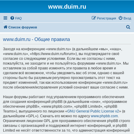
www.duim.ru
FAQ
Регистрация
Вход
П
Список форумов
о
www.duim.ru - Общие правила
и
с
Заходя на конференцию «www.duim.ru» (в дальнейшем «мы», «наш»,
«www.duim.ru», «https://www.duim.ru/forum»), вы подтверждаете своё
к
согласие со следующими условиями. Если вы не согласны с ними,
пожалуйста, не заходите и не пользуйтесь форумами «www.duim.ru». Мы
оставляем за собой право изменять эти правила в любое время и
сделаем всё возможное, чтобы уведомить вас об этом, однако с вашей
стороны было бы разумным регулярно просматривать этот текст на
предмет изменений, так как использование конференции «www.duim.ru»
после обновления/исправления условий означает ваше согласие с ними.
Наши форумы работают под управлением программного обеспечения
для создания конференций phpBB (в дальнейшем «они», «программное
обеспечение phpBB», «www.phpbb.com», «phpBB Limited», «phpBB
Teams»), выпущенного по лицензии «
GNU General Public License v2
» (в
дальнейшем «GPL»). Скачать его можно по адресу
www.phpbb.com
.
Ограничения лицензии GPL для программного обеспечения phpBB строго
связаны с организацией и поддержкой интернет-конференций, и phpBB
Limited не несёт ответственности за то, что администрация конференций