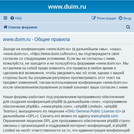
www.duim.ru
FAQ
Регистрация
Вход
П
Список форумов
о
www.duim.ru - Общие правила
и
с
Заходя на конференцию «www.duim.ru» (в дальнейшем «мы», «наш»,
«www.duim.ru», «https://www.duim.ru/forum»), вы подтверждаете своё
к
согласие со следующими условиями. Если вы не согласны с ними,
пожалуйста, не заходите и не пользуйтесь форумами «www.duim.ru». Мы
оставляем за собой право изменять эти правила в любое время и
сделаем всё возможное, чтобы уведомить вас об этом, однако с вашей
стороны было бы разумным регулярно просматривать этот текст на
предмет изменений, так как использование конференции «www.duim.ru»
после обновления/исправления условий означает ваше согласие с ними.
Наши форумы работают под управлением программного обеспечения
для создания конференций phpBB (в дальнейшем «они», «программное
обеспечение phpBB», «www.phpbb.com», «phpBB Limited», «phpBB
Teams»), выпущенного по лицензии «
GNU General Public License v2
» (в
дальнейшем «GPL»). Скачать его можно по адресу
www.phpbb.com
.
Ограничения лицензии GPL для программного обеспечения phpBB строго
связаны с организацией и поддержкой интернет-конференций, и phpBB
Limited не несёт ответственности за то, что администрация конференций