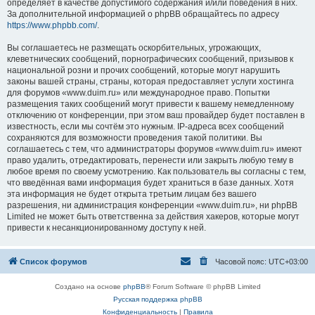
определяет в качестве допустимого содержания и/или поведения в них.
За дополнительной информацией о phpBB обращайтесь по адресу
https://www.phpbb.com/
.
Вы соглашаетесь не размещать оскорбительных, угрожающих,
клеветнических сообщений, порнографических сообщений, призывов к
национальной розни и прочих сообщений, которые могут нарушить
законы вашей страны, страны, которая предоставляет услуги хостинга
для форумов «www.duim.ru» или международное право. Попытки
размещения таких сообщений могут привести к вашему немедленному
отключению от конференции, при этом ваш провайдер будет поставлен в
известность, если мы сочтём это нужным. IP-адреса всех сообщений
сохраняются для возможности проведения такой политики. Вы
соглашаетесь с тем, что администраторы форумов «www.duim.ru» имеют
право удалить, отредактировать, перенести или закрыть любую тему в
любое время по своему усмотрению. Как пользователь вы согласны с тем,
что введённая вами информация будет храниться в базе данных. Хотя
эта информация не будет открыта третьим лицам без вашего
разрешения, ни администрация конференции «www.duim.ru», ни phpBB
Limited не может быть ответственна за действия хакеров, которые могут
привести к несанкционированному доступу к ней.
Список форумов
Часовой пояс:
UTC+03:00
Создано на основе
phpBB
® Forum Software © phpBB Limited
Русская поддержка phpBB
Конфиденциальность
|
Правила